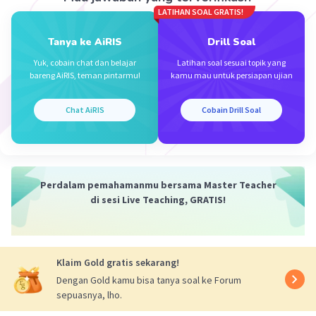
LATIHAN SOAL GRATIS!
·
0.0
(
0
)
Balas
Beri Rating
Tanya ke AiRIS
Drill Soal
Yuk, cobain chat dan belajar
Latihan soal sesuai topik yang
bareng AiRIS, teman pintarmu!
kamu mau untuk persiapan ujian
Chat AiRIS
Cobain Drill Soal
Iklan
Perdalam pemahamanmu bersama Master Teacher
di sesi Live Teaching, GRATIS!
Klaim Gold gratis sekarang!
Dengan Gold kamu bisa tanya soal ke Forum
sepuasnya, lho.