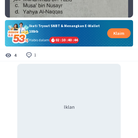
Ikuti Tryout SNBT & Menangkan E-Wallet
100rb
Klaim
Habis dalam
02
:
10
:
40
:
43
1
4
Iklan