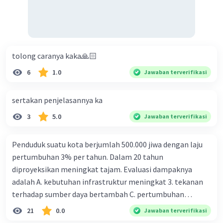
atau larutan.
Bioelektrokimia: Bioelektrokimia adalah bidang
yang mengkaji interaksi antara mikroorganisme
dan elektroda logam dalam proses elektrokimia.
Metode ini dapat dimanfaatkan untuk
tolong caranya kaka🙏🏻
memurnikan logam atau mengubah senyawa
6
1.0
Jawaban terverifikasi
logam menjadi bentuk yang lebih mudah
dipisahkan atau diolah. Contohnya, dalam proses
sertakan penjelasannya ka
biodeposisi, mikroorganisme digunakan untuk
mengendapkan logam dari larutan elektrolitik
3
5.0
Jawaban terverifikasi
melalui interaksi dengan elektroda logam.
Penduduk suatu kota berjumlah 500.000 jiwa dengan laju
·
0.0
(
0
)
Balas
Beri Rating
pertumbuhan 3% per tahun. Dalam 20 tahun
diproyeksikan meningkat tajam. Evaluasi dampaknya
adalah A. kebutuhan infrastruktur meningkat 3. tekanan
terhadap sumber daya bertambah C. pertumbuhan
eksponensial berdampak jangka panjang D. tidak
21
0.0
Jawaban terverifikasi
memengaruhi tata ruang E. proyeksi penduduk penting