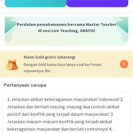
berbagai metode dan teknik yang menggunakan
mikroorganisme atau enzim untuk
menghilangkan logam berat dari lingkungan
Perdalam pemahamanmu bersama Master Teacher
atau bahan organik. Berikut beberapa contoh
di sesi Live Teaching, GRATIS!
pemanfaatan bioteknologi dalam konteks ini:
Fitoremediasi: Fitoremediasi adalah teknik yang
menggunakan tanaman dan mikroba untuk
membersihkan tanah, air, atau limbah dari
Klaim Gold gratis sekarang!
kontaminasi logam berat. Beberapa mikroba
Dengan Gold kamu bisa tanya soal ke Forum
tertentu seperti bakteri, fungi, dan alga
sepuasnya, lho.
memiliki kemampuan untuk mengakumulasi
logam berat dalam jaringan mereka. Tanaman
Pertanyaan serupa
juga dapat digunakan untuk menyerap logam
berat dari tanah dan air melalui proses yang
1. Jelaskan akibat keberagaman masyarakat Indonesia! 2.
disebut fitoekstraksi. Proses ini membantu
Jelaskan dan berilah masing-masing dua contoh akibat
mengurangi tingkat pencemaran logam berat di
positif dari konflik yang terjadi dalam masyarakat! 3.
lingkungan.
Jelaskan macam-macam konflik yang terjadi akibat
Bioremediasi: Bioremediasi adalah teknik yang
keberagaman masyarakat dan berilah contohnya! 4.