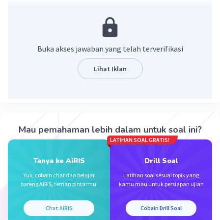
mikroorganisme untuk proses pemisahan logam
dari bijihnya.
Buka akses jawaban yang telah terverifikasi
Lihat Iklan
·
0.0
(
0
)
Balas
Beri Rating
Mau pemahaman lebih dalam untuk soal ini?
LATIHAN SOAL GRATIS!
Nanda R
Community
Level 89
Tanya ke AiRIS
Drill Soal
09 Juni 2024 02:07
Yuk, cobain chat dan belajar
Latihan soal sesuai topik yang
Jawaban terverifikasi
bareng AiRIS, teman pintarmu!
kamu mau untuk persiapan ujian
Pemanfaatan bioteknologi dalam pemurnian
Iklan
Chat AiRIS
Cobain Drill Soal
logam dan organisme terkait melibatkan