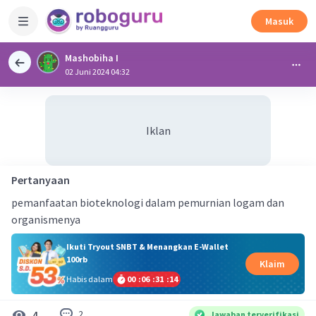
Masuk
Mashobiha I
02 Juni 2024 04:32
Iklan
Pertanyaan
pemanfaatan bioteknologi dalam pemurnian logam dan
organismenya
Ikuti Tryout SNBT & Menangkan E-Wallet
100rb
Klaim
Habis dalam
00
:
06
:
31
:
13
2
4
Jawaban terverifikasi