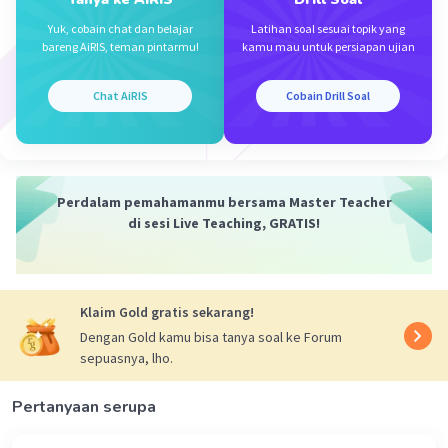
Diasumsikan V = mol, sehingga reaksi yang terjadi
adalah sebagai berikut.
Yuk, cobain chat dan belajar
Latihan soal sesuai topik yang
Derajat disosiasi SO3 adalah
bareng AiRIS, teman pintarmu!
kamu mau untuk persiapan ujian
𝛂 = jumlah zat yang terurai / jumlah zat mula-mula
𝛂 = 40 mol / 100 mol
Chat AiRIS
Cobain Drill Soal
𝛂 = 0,4
Jadi, jawaban yang benar adalah C.
Perdalam pemahamanmu bersama Master Teacher
di sesi Live Teaching, GRATIS!
Klaim Gold gratis sekarang!
Dengan Gold kamu bisa tanya soal ke Forum
sepuasnya, lho.
·
5.0
(
1
)
Balas
Beri Rating
Hafiz S
Level 9
Pertanyaan serupa
27 Januari 2023 03:36