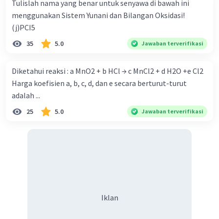
Tulislah nama yang benar untuk senyawa di bawah ini
menggunakan Sistem Yunani dan Bilangan Oksidasi!
(j)PCI5
35
5.0
Jawaban terverifikasi
Diketahui reaksi : a MnO2 + b HCl → c MnCl2 + d H2O +e Cl2
Harga koefisien a, b, c, d, dan e secara berturut-turut
Iklan
adalah ...
25
5.0
Jawaban terverifikasi
Iklan