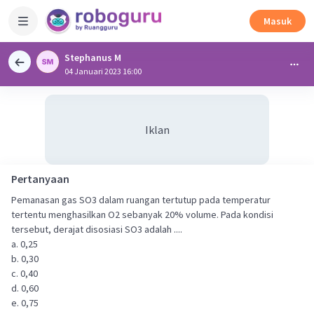
Masuk
Stephanus M
04 Januari 2023 16:00
Iklan
Pertanyaan
Pemanasan gas SO3 dalam ruangan tertutup pada temperatur
tertentu menghasilkan O2 sebanyak 20% volume. Pada kondisi
tersebut, derajat disosiasi SO3 adalah ....
a. 0,25
b. 0,30
c. 0,40
d. 0,60
e. 0,75