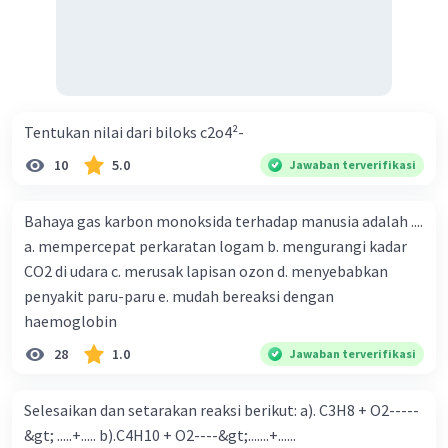
Tentukan nilai dari biloks c2o4²-
10
5.0
Jawaban terverifikasi
Bahaya gas karbon monoksida terhadap manusia adalah ....
a. mempercepat perkaratan logam b. mengurangi kadar
CO2 di udara c. merusak lapisan ozon d. menyebabkan
penyakit paru-paru e. mudah bereaksi dengan
haemoglobin
28
1.0
Jawaban terverifikasi
Selesaikan dan setarakan reaksi berikut: a). C3H8 + O2-----
&gt; .....+..... b).C4H10 + O2----&gt;.......+......