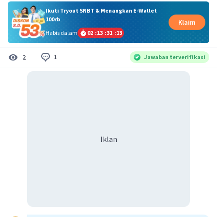
Ikuti Tryout SNBT & Menangkan E-Wallet
100rb
Klaim
Habis dalam
02
:
13
:
31
:
13
1
2
Jawaban terverifikasi
Iklan