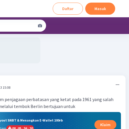
Daftar
Masuk
3 15:08
em penjagaan perbatasan yang ketat pada 1961 yang salah
melalui tembok Berlin bertujuan untuk
ryout SNBT & Menangkan E-Wallet 100rb
Klaim
alam
00
:
05
:
36
:
19