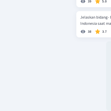
39
5.0
Jelaskan bidang-
Indonesia saat m
38
3.7