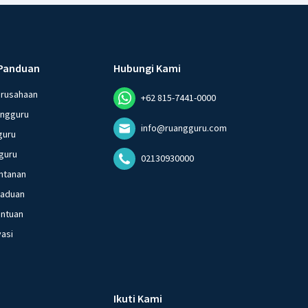
Panduan
Hubungi Kami
erusahaan
+62 815-7441-0000
angguru
info@ruangguru.com
guru
guru
02130930000
ntanan
gaduan
entuan
vasi
Ikuti Kami