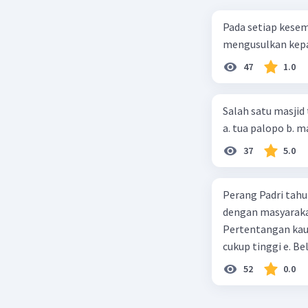
Pada setiap kese
mengusulkan kepad
47
1.0
Salah satu masjid 
37
5.0
Perang Padri tahu
dengan masyarakat
Pertentangan kau
cukup tinggi e. 
52
0.0