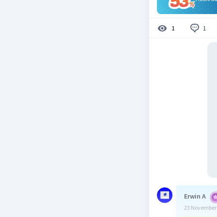
1
1
Erwin A
23 November 