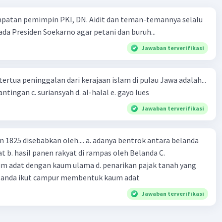
mpatan pemimpin PKI, DN. Aidit dan teman-temannya selalu
a Presiden Soekarno agar petani dan buruh...
Jawaban terverifikasi
tertua peninggalan dari kerajaan islam di pulau Jawa adalah...
a. tua palopo b. mantingan c. suriansyah d. al-halal e. gayo lues
Jawaban terverifikasi
n 1825 disebabkan oleh.... a. adanya bentrok antara belanda
 b. hasil panen rakyat di rampas oleh Belanda C.
m adat dengan kaum ulama d. penarikan pajak tanah yang
Belanda ikut campur membentuk kaum adat
Jawaban terverifikasi