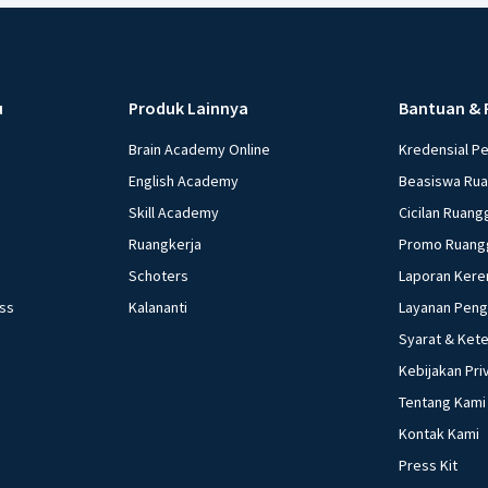
u
Produk Lainnya
Bantuan & 
Brain Academy Online
Kredensial P
English Academy
Beasiswa Ru
Skill Academy
Cicilan Ruang
Ruangkerja
Promo Ruang
Schoters
Laporan Kere
ess
Kalananti
Layanan Pen
Syarat & Ket
Kebijakan Pri
Tentang Kami
Kontak Kami
Press Kit