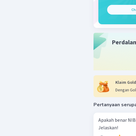
membangu
Timur kel
Ch
Tembok Be
membentan
ini dilen
Pembangu
Perdala
penting d
pemisahan
menjadi s
selama Pe
Tembok Be
Runtuhnya
Klaim Gold
penyatua
Dengan Gol
Beri R
Pertanyaan serup
Apakah benar NIB
Jelaskan!