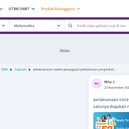
UTBK/SNBT
Produk Ruangguru
Iklan
SMA
Sejarah
pelaksanaan sistem penjagaan perbatasan yang ketat...
Mila J
22 November 202
pelaksanaan sist
satunya diajukan 
Ikuti T
Habis d