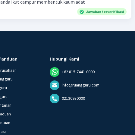
Belanda ikut campur membentuk kaum adat
Jawaban terverifikasi
Panduan
Hubungi Kami
erusahaan
+62 815-7441-0000
angguru
info@ruangguru.com
guru
guru
02130930000
ntanan
gaduan
entuan
vasi