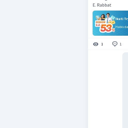
E. Rabbat
Ikuti T
Habis d
1
1