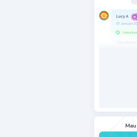
Lucy A
07 Januari 2
Jawaban 
Jawabann
Organisas
sejumlah 
pada tang
Rabat yan
penghorm
Beri R
Mau 