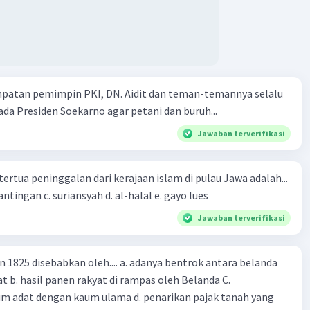
mpatan pemimpin PKI, DN. Aidit dan teman-temannya selalu
a Presiden Soekarno agar petani dan buruh...
Jawaban terverifikasi
tertua peninggalan dari kerajaan islam di pulau Jawa adalah...
a. tua palopo b. mantingan c. suriansyah d. al-halal e. gayo lues
Jawaban terverifikasi
n 1825 disebabkan oleh.... a. adanya bentrok antara belanda
 b. hasil panen rakyat di rampas oleh Belanda C.
m adat dengan kaum ulama d. penarikan pajak tanah yang