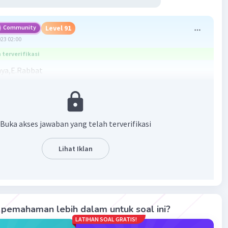
Community
Level 91
023 02:00
terverifikasi
ya,E.Rabbat
i Kerja Sama Islam (OKI) dibentuk setelah para pemimpin
negara Islam mengadakan Konferensi di Rabat, Maroko,
gal 22 - 25 September 1969, dan menyepakati Deklarasi
g menegaskan keyakinan atas agama Islam,
Buka akses jawaban yang telah terverifikasi
atan pada Piagam PBB dan hak asasi manusia
Lihat Iklan
·
5.0
(
1
)
Balas
ating
pemahaman lebih dalam untuk soal ini?
LATIHAN SOAL GRATIS!