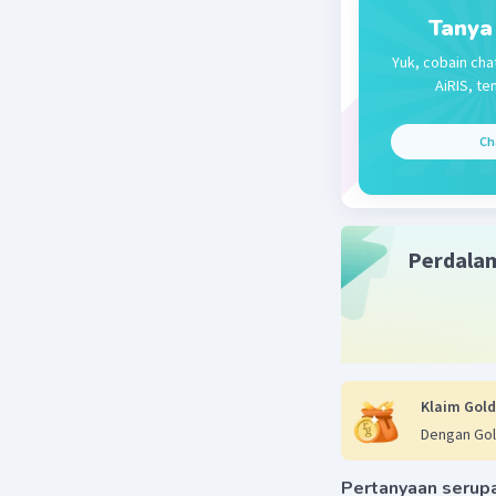
Tanya
Yuk, cobain cha
AiRIS, te
Ch
Perdala
Klaim Gold
Dengan Gol
Pertanyaan serup