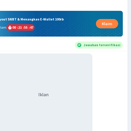
ryout SNBT & Menangkan E-Wallet 100rb
Klaim
alam
00
:
21
:
55
:
47
Jawaban terverifikasi
Iklan