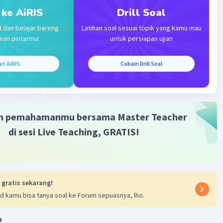
 ke AiRIS
Drill Soal
Iklan
t dan belajar bareng
Latihan soal sesuai topik yang kamu mau
man pintarmu!
untuk persiapan ujian
at AiRIS
Cobain Drill Soal
m pemahamanmu bersama Master Teacher
di sesi Live Teaching, GRATIS!
 gratis sekarang!
d kamu bisa tanya soal ke Forum sepuasnya, lho.
a