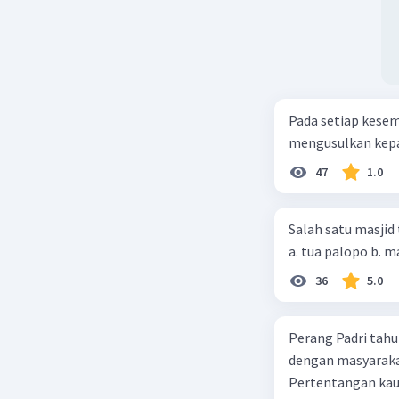
Pada setiap kese
mengusulkan kepad
47
1.0
Salah satu masjid 
36
5.0
Perang Padri tahu
dengan masyarakat
Pertentangan kau