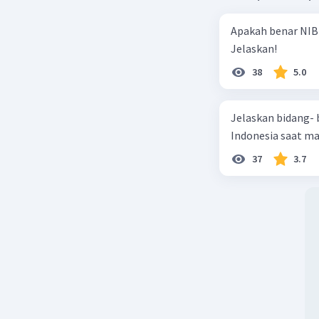
Apakah benar NIB
Jelaskan!
38
5.0
Jelaskan bidang-
Indonesia saat m
37
3.7