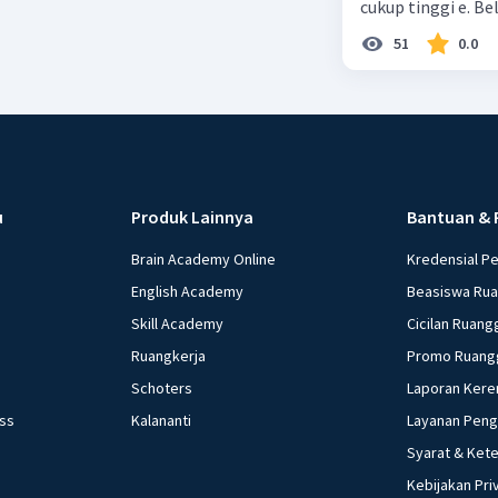
cukup tinggi e. 
51
0.0
u
Produk Lainnya
Bantuan & 
Brain Academy Online
Kredensial P
English Academy
Beasiswa Ru
Skill Academy
Cicilan Ruang
Ruangkerja
Promo Ruang
Schoters
Laporan Kere
ess
Kalananti
Layanan Pen
Syarat & Ket
Kebijakan Pri