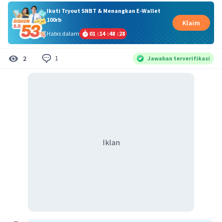
Ikuti Tryout SNBT & Menangkan E-Wallet
100rb
Klaim
Habis dalam
01
:
14
:
48
:
28
1
2
Jawaban terverifikasi
Iklan