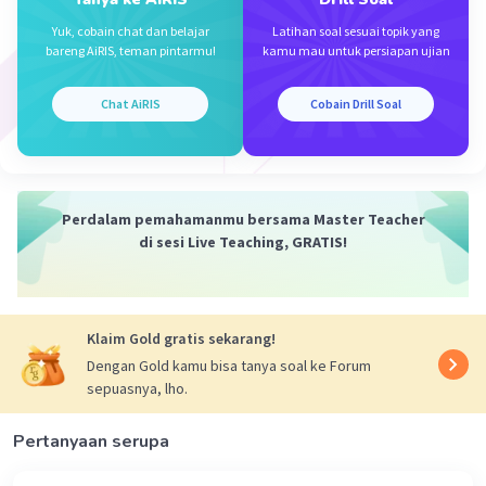
membentuk UNCI
Yuk, cobain chat dan belajar
Latihan soal sesuai topik yang
bareng AiRIS, teman pintarmu!
kamu mau untuk persiapan ujian
·
0.0
(
0
)
Balas
Beri Rating
Chat AiRIS
Cobain Drill Soal
Perdalam pemahamanmu bersama Master Teacher
di sesi Live Teaching, GRATIS!
Iklan
Klaim Gold gratis sekarang!
Dengan Gold kamu bisa tanya soal ke Forum
sepuasnya, lho.
Pertanyaan serupa