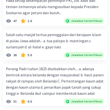
Pada setiap kesempatan pemimpin PKI, DN. Aidit dan
teman-temannya selalu mengusulkan kepada Presiden
Soekarno agar petani dan buruh...
47
1.0
Jawaban terverifikasi
Salah satu masjid tertua peninggalan dari kerajaan islam
di pulau Jawa adalah... a. tua palopo b. mantingan c.
suriansyah d. al-halal e. gayo lues
36
5.0
Jawaban terverifikasi
Perang Padri tahun 1825 disebabkan oleh.... a. adanya
bentrok antara belanda dengan masyarakat b. hasil panen
rakyat di rampas oleh Belanda C. Pertentangan kaum adat
dengan kaum ulama d. penarikan pajak tanah yang cukup
tinggi e. Belanda ikut campur membentuk kaum adat
51
0.0
Jawaban terverifikasi