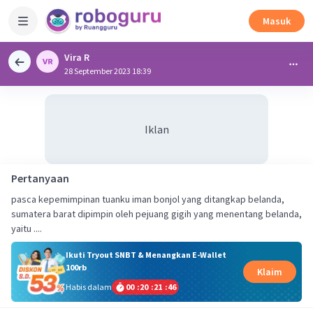
Masuk
Vira R
28 September 2023 18:39
Iklan
Pertanyaan
pasca kepemimpinan tuanku iman bonjol yang ditangkap belanda,
sumatera barat dipimpin oleh pejuang gigih yang menentang belanda,
yaitu ....
Ikuti Tryout SNBT & Menangkan E-Wallet
100rb
Klaim
Habis dalam
00
:
20
:
21
:
46