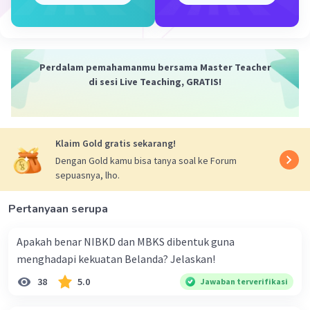
berbagai bentuk gerilya dan perang gerilya di daerah
pedalaman Sumatera Barat. Meskipun mereka tidak
mampu mencapai kesuksesan sebesar Pemberontakan
Padri, mereka tetap gigih dalam melawan penjajahan
Belanda.
Perdalam pemahamanmu bersama Master Teacher
di sesi Live Teaching, GRATIS!
Perlawanan di Sumatera Barat setelah kekalahan
Pemberontakan Padri mencerminkan semangat
perlawanan rakyat Minangkabau terhadap penjajahan
asing dan tekad mereka untuk mempertahankan
Klaim Gold gratis sekarang!
kemerdekaan dan kebebasan mereka.
Dengan Gold kamu bisa tanya soal ke Forum
sepuasnya, lho.
·
0.0
(
0
)
Balas
Beri Rating
Pertanyaan serupa
Apakah benar NIBKD dan MBKS dibentuk guna
menghadapi kekuatan Belanda? Jelaskan!
38
5.0
Jawaban terverifikasi