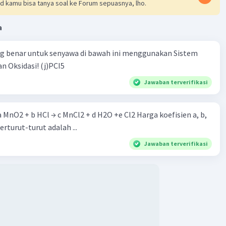
d kamu bisa tanya soal ke Forum sepuasnya, lho.
a
ng benar untuk senyawa di bawah ini menggunakan Sistem
n Oksidasi! (j)PCI5
Jawaban terverifikasi
 a MnO2 + b HCl → c MnCl2 + d H2O +e Cl2 Harga koefisien a, b,
berturut-turut adalah ...
Jawaban terverifikasi