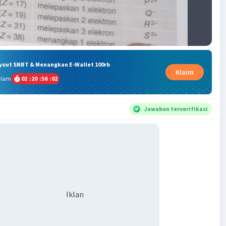
ryout SNBT & Menangkan E-Wallet 100rb
Klaim
alam
02
:
20
:
56
:
01
Jawaban terverifikasi
Iklan