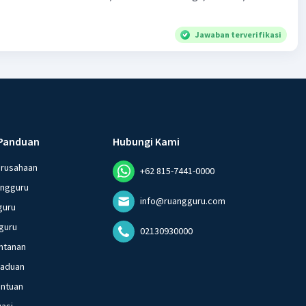
Jawaban terverifikasi
Panduan
Hubungi Kami
erusahaan
+62 815-7441-0000
angguru
info@ruangguru.com
guru
guru
02130930000
ntanan
gaduan
entuan
vasi