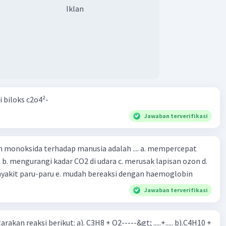
Iklan
i biloks c2o4²-
Jawaban terverifikasi
oksida terhadap manusia adalah .... a. mempercepat
 d.
menyebabkan penyakit paru-paru e. mudah bereaksi dengan haemoglobin
Jawaban terverifikasi
rakan reaksi berikut: a). C3H8 + O2-----&gt; .....+..... b).C4H10 +