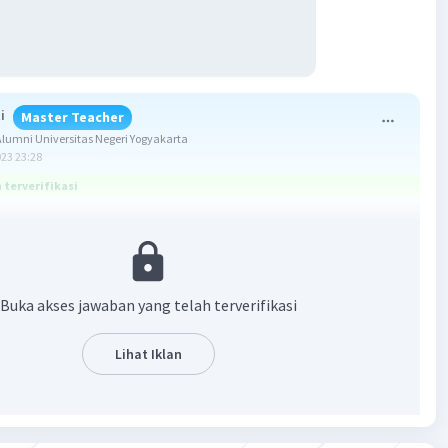
i
Master Teacher
umni Universitas Negeri Yogyakarta
023 23:28
terverifikasi
ang benar adalah D.
capai kestabilan, suatu atom harus memiliki elektron
Buka akses jawaban yang telah terverifikasi
lektron yang berada di kulit terluar) berjumlah 8. Untuk
kestabilan tersebut, suatu atom dapat menangkap atau
n elektron sehingga terbentuk ion.
Lihat Iklan
miliki nomor atom 31, sehingga konfigurasi elektronnya
2
2
6
2
6
10
2
1
2
1
2
s
2
p
3
s
3
p
3
d
4
s
4
p
, kulit terluarnya adalah 4
s
4
p