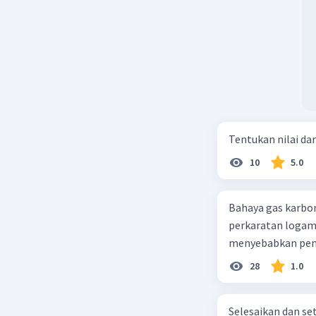
Tentukan nilai dar
10
5.0
Bahaya gas karbon mon
perkaratan logam b. mengurangi kadar CO2 di udara c. merusak lapisan ozon
28
1.0
Selesaikan dan seta