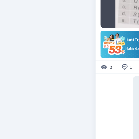
Ikuti T
Habis d
1
2