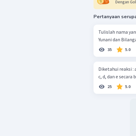
Dengan Gol
Pertanyaan serup
Tulislah nama ya
Yunani dan Bilanga
35
5.0
Diketahui reaksi :
c, d, dan e secara 
25
5.0