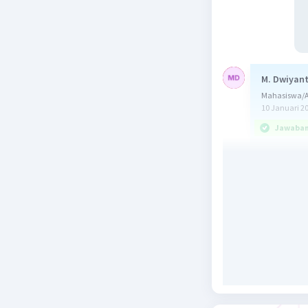
M. Dwiyant
Mahasiswa/Al
10 Januari 2
Jawaban 
Jawaban y
Untuk men
valensi (e
mencapai 
melepaska
Atom S me
adalah 1
s