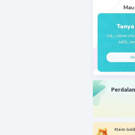
sehingga 
Mau 
elektron
Jadi, jaw
Tanya
kestabila
Yuk, cobain cha
AiRIS, te
Beri R
Ch
Perdala
Klaim Gold