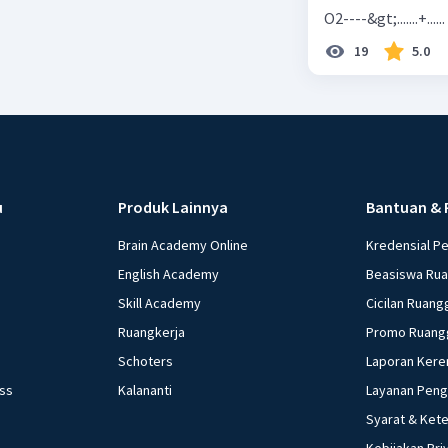
O2----&gt;.......+......
19
5.0
u
Produk Lainnya
Bantuan & 
Brain Academy Online
Kredensial P
English Academy
Beasiswa Ru
Skill Academy
Cicilan Ruang
Ruangkerja
Promo Ruang
Schoters
Laporan Kere
ess
Kalananti
Layanan Pen
Syarat & Ket
Kebijakan Pri