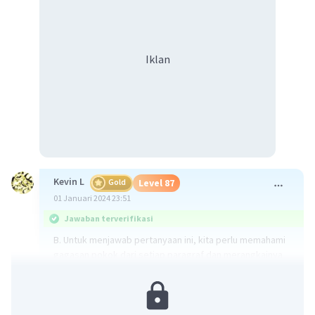
Iklan
Kevin L
Gold
Level 87
01 Januari 2024 23:51
Jawaban terverifikasi
B. Untuk menjawab pertanyaan ini, kita perlu memahami
gagasan pokok dari setiap paragraf dan merangkainya
menjadi satu paragraf. Berikut adalah gagasan pokok
dari setiap paragraf:
1. Ratusan siswa SD dan madrasah bersama komunitas