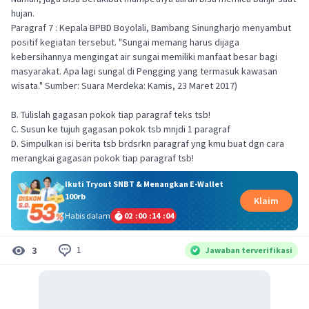
hujan.
Paragraf 7 : Kepala BPBD Boyolali, Bambang Sinungharjo menyambut
positif kegiatan tersebut. "Sungai memang harus dijaga
kebersihannya mengingat air sungai memiliki manfaat besar bagi
masyarakat. Apa lagi sungal di Pengging yang termasuk kawasan
wisata." Sumber: Suara Merdeka: Kamis, 23 Maret 2017)
B. Tulislah gagasan pokok tiap paragraf teks tsb!
C. Susun ke tujuh gagasan pokok tsb mnjdi 1 paragraf
D. Simpulkan isi berita tsb brdsrkn paragraf yng kmu buat dgn cara
merangkai gagasan pokok tiap paragraf tsb!
Ikuti Tryout SNBT & Menangkan E-Wallet
100rb
Klaim
Habis dalam
02
:
00
:
14
:
04
1
3
Jawaban terverifikasi