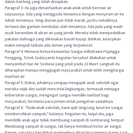
dalam kantung yang telah disiapkan.
Paragraf 3: itu juga dimanfaatkan anak-anak untuk bermair air
sepuasnya. Ada yang menggoda temannya dengan menyiram air ke
tubuh temannya. Yang disiran pun tidak marah, justru sebaliknya
tertawa dan gantian membalas ulah temannya. Ada pula yang maah
asyik berendam di aliran air yang jernih. Mereka tidak mempedulikan
pakalan olahraga yang dikenakan basah kuyup. Bahkan, keasyikan
makin menjadi tatkala ada teman yang terpeleset.
Paragraf 4: Menurut Ketua Komunitas Sungai Adhidrawa Pujangga
Pengging, Totok Sudaryanto kegiatan tersebut dilakukan untuk
menyambut Hari Air Sedunia yang jatuh pada 22 Maet. Langkah itu
diharapkan mampu menggugah masyarakat untuk lebih menghargai
manfaat air.
Paragraf 5: Diakui, pihaknya sengaja mengajak anak sekolah agar
mereka sejık dini sudah mencintai lingkungan, termasuk menjaga
kebersihan sungai, mengingat sungai memiliki nanfaat bagi
masyarakat, terutama para petani untuk pengairan sawahnya.
Paragraf 6 : "Anak-anak sekolah, kami ajak langsung turun ke sungai
membersihkan sampah," katanya. Kegiatan itu, lanjut dia, juga
mendidik anak agar tidak membuang sampah di sembarang tempat
Membuang sampah di sungai, tak hanya membuat kotor air sungai.
Namun, juga bisa berakibat mampetnya aliran bisa memicu banjir saat