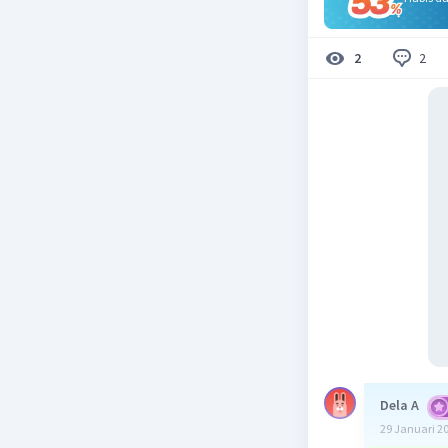
2
2
Dela A
29 Januari 2