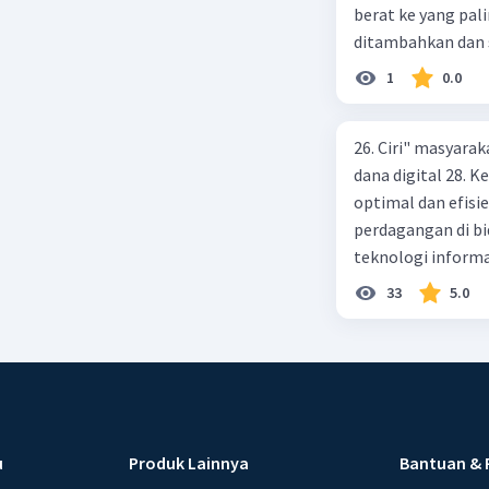
berat ke yang pali
ditambahkan dan sis
1
0.0
26. Ciri" masyarak
dana digital 28.
optimal dan efisi
perdagangan di bi
teknologi informa
menggunakan ATM 
33
5.0
pembayaran yang 
kegiatan praktek 
lembaga OJK 34. M
pembayaran 36. P
layanan keuangan 
Maksud dengan fl
u
Produk Lainnya
Bantuan & 
38. Cara meningka