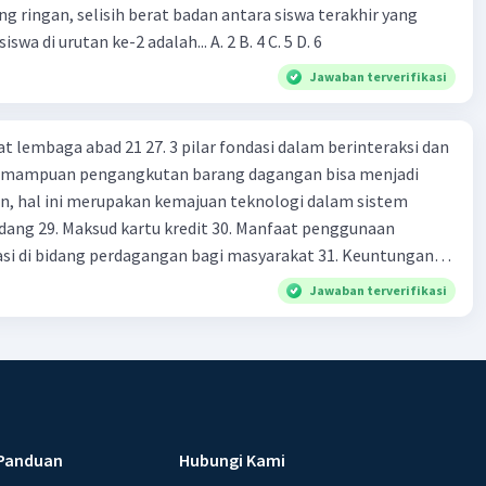
ng ringan, selisih berat badan antara siswa terakhir yang
wa di urutan ke-2 adalah... A. 2 B. 4 C. 5 D. 6
Jawaban terverifikasi
at lembaga abad 21 27. 3 pilar fondasi dalam berinteraksi dan
 Kemampuan pengangkutan barang dagangan bisa menjadi
en, hal ini merupakan kemajuan teknologi dalam sistem
dang 29. Maksud kartu kredit 30. Manfaat penggunaan
si di bidang perdagangan bagi masyarakat 31. Keuntungan
dan kartu debit dalam pembayaran 32. Prinsip" sistem
Jawaban terverifikasi
di terapkan oleh bank indonesia dan mencegah terjadinya
monopoli dalam industri sistem perdagangan 33. Tujuan dari
aksud cek bank 35. Kelebihan uang elektronik sebagai alat
enyebab dari rendahnya tingkat presentase penggunaan
di indonesia di bandingkan dengan negara lain di ASEAN 37.
ash livevitate dalam tingkatan kemampuan literasi keuangan
Panduan
Hubungi Kami
tkan akses keuangan digital di indonesia yang masih rendah