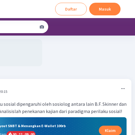
Daftar
Masuk
20:15
 sosial dipengaruhi oleh sosiolog antara lain B.F. Skinner dan
nalisislah penekanan kajian dari paradigma perilaku sosial!
ryout SNBT & Menangkan E-Wallet 100rb
Klaim
alam
00
:
12
:
09
:
00