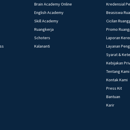
39. Maksud dengan 
Brain Academy Online
Kredensial P
Penyebab perubaha
English Academy
Beasiswa Ru
Seringkali terda
Skill Academy
Cicilan Ruang
di masyarakat, sa
Ruangkerja
Promo Ruang
contoh perilaku y
Schoters
Laporan Kere
tradisi di kearifan lokal Nusantara 44. 
ess
Kalananti
Layanan Pen
kondisi teknolog
kehidupan sosial m
Syarat & Ket
perubahan sosial 
Kebijakan Pri
fungsi asli uang 4
Tentang Kami
yang dilakukan keuangan 49. sebutkan pengertian dari 
Kontak Kami
3.i
Press Kit
Bantuan
Karir