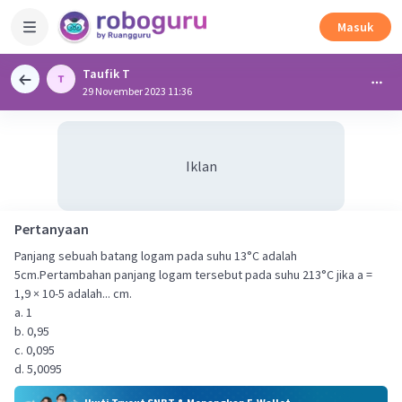
Masuk
Taufik T
29 November 2023 11:36
Iklan
Pertanyaan
Panjang sebuah batang logam pada suhu 13°C adalah
5cm.Pertambahan panjang logam tersebut pada suhu 213°C jika a =
1,9 × 10-5 adalah... cm.
a. 1
b. 0,95
c. 0,095
d. 5,0095