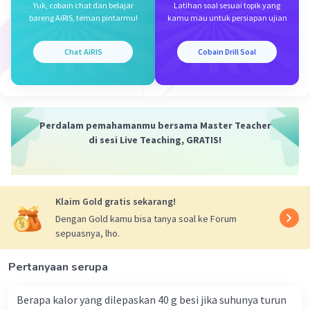
ΔL = (1,9 × 10^(-5) per °C) * (5 cm) * (213°C - 13°C)
Yuk, cobain chat dan belajar
Latihan soal sesuai topik yang
bareng AiRIS, teman pintarmu!
kamu mau untuk persiapan ujian
ΔL = (1,9 × 10^(-5)) * (5) * (200)
Chat AiRIS
Cobain Drill Soal
ΔL = 1,9 × 10^(-5) * 1000
ΔL = 0,019 cm
Jadi, pertambahan panjang logam pada suhu 213°C
Perdalam pemahamanmu bersama Master Teacher
adalah 0,019 cm. Jawaban yang paling mendekati adalah
di sesi Live Teaching, GRATIS!
pilihan c. 0,095 cm.
·
0.0
(
0
)
Balas
Beri Rating
Klaim Gold gratis sekarang!
Dengan Gold kamu bisa tanya soal ke Forum
sepuasnya, lho.
Pertanyaan serupa
Iklan
Berapa kalor yang dilepaskan 40 g besi jika suhunya turun