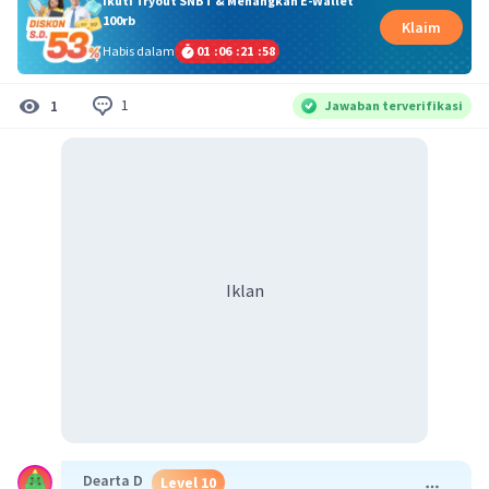
Ikuti Tryout SNBT & Menangkan E-Wallet
100rb
Klaim
Habis dalam
01
:
06
:
21
:
58
1
1
Jawaban terverifikasi
Iklan
Dearta D
Level 10