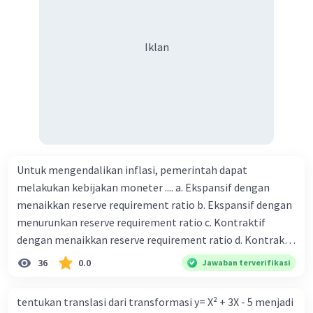
Iklan
Untuk mengendalikan inflasi, pemerintah dapat
melakukan kebijakan moneter .... a. Ekspansif dengan
menaikkan reserve requirement ratio b. Ekspansif dengan
menurunkan reserve requirement ratio c. Kontraktif
dengan menaikkan reserve requirement ratio d. Kontraktif
dengan menurunkan reserve requirement ratio e.
36
0.0
Jawaban terverifikasi
Ekspansif dengan menaikkan tingkat diskonto Bila Bank
Indonesia melakukan kebijakan moneter ekspansif,
tentukan translasi dari transformasi y= X² + 3X - 5 menjadi
ceteris paribus maka .... a. Menimbulkan inflasi di mana