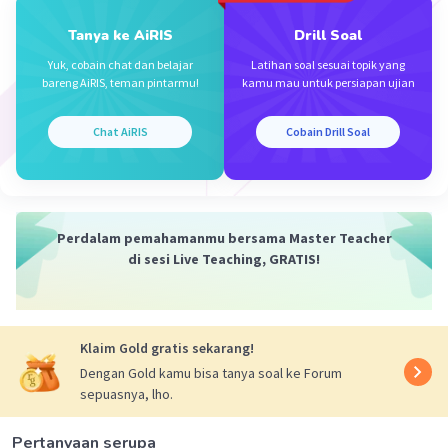
Namun, kita tahu bahwa jarak dari titik H ke garis BC
adalah setengah dari jarak ini, yaitu:
Tanya ke AiRIS
Drill Soal
Jarak=3√3/2
Yuk, cobain chat dan belajar
Latihan soal sesuai topik yang
Jarak=3√2
bareng AiRIS, teman pintarmu!
kamu mau untuk persiapan ujian
Oleh karena itu, jawabannya adalah b. .
Chat AiRIS
Cobain Drill Soal
·
0.0
(
0
)
Balas
Beri Rating
Perdalam pemahamanmu bersama Master Teacher
di sesi Live Teaching, GRATIS!
Iklan
Klaim Gold gratis sekarang!
Dengan Gold kamu bisa tanya soal ke Forum
sepuasnya, lho.
Pertanyaan serupa