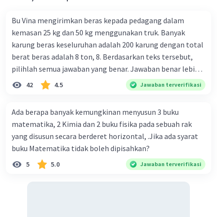
Bu Vina mengirimkan beras kepada pedagang dalam
kemasan 25 kg dan 50 kg menggunakan truk. Banyak
karung beras keseluruhan adalah 200 karung dengan total
berat beras adalah 8 ton, 8. Berdasarkan teks tersebut,
pilihlah semua jawaban yang benar. Jawaban benar lebih
dari satu. Banyak karung beras kemasan 25 kg adalah 50
42
4.5
Jawaban terverifikasi
buah. Banyak karung beras kemasan 50 kg adalah 150
buah. Total berat beras dalam kemasan 25 kg adalah 2
Ada berapa banyak kemungkinan menyusun 3 buku
ton. Perbandingan berat beras kemasan 25 kg dan 50 kg
matematika, 2 Kimia dan 2 buku fisika pada sebuah rak
dalam truk adalah 1: 3. 9. Berdasarkan teks tersebut, jika
yang disusun secara berderet horizontal, .Jika ada syarat
biaya setiap beras karung kecil adalah Rp7.500 dan karung
buku Matematika tidak boleh dipisahkan?
besar Rp14.000, berapakah biaya angkut semua beras yang
5
5.0
Jawaban terverifikasi
harus dibayar oleh Bu Vina? A. Rp2.540.000 C. Rp2.312.000 B.
Rp2.475.000 D. Rp2.280.000