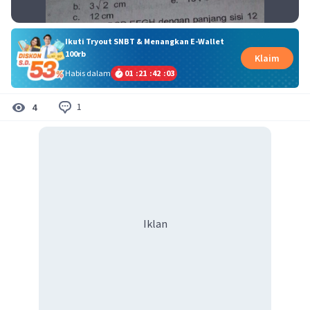
Ikuti Tryout SNBT & Menangkan E-Wallet
100rb
Klaim
Habis dalam
01
:
21
:
42
:
02
1
4
Iklan