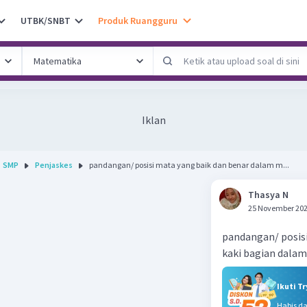
UTBK/SNBT
Produk Ruangguru
Iklan
SMP
Penjaskes
pandangan/ posisi mata yang baik dan benar dalam m...
Thasya N
25 November 202
pandangan/ posis
kaki bagian dalam
Ikuti T
Habis d