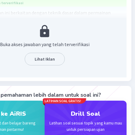
terverifikasi
n ini berkaitan dengan teknik dasar dalam permainan
a, yaitu mengontrol bola dengan bagian dalam kaki.
l bola dengan bagian dalam kaki adalah salah satu teknik
g penting dalam sepak bola. Teknik ini memungkinkan
tuk mengendalikan arah dan kecepatan bola dengan lebih
Buka akses jawaban yang telah terverifikasi
Lihat Iklan
n:
 mata yang baik dan benar saat mengontrol bola dengan
an dalam adalah fokus pada bola. Mata harus melihat bola
 mendekat ke arah kaki. Ini penting untuk menentukan
ng tepat dan mengarahkan bola ke tempat yang
pemahaman lebih dalam untuk soal ini?
n.
LATIHAN SOAL GRATIS!
 itu, pemain juga perlu memperhatikan posisi lawan dan
 ke AiRIS
Drill Soal
imnya. Oleh karena itu, pemain perlu melihat sekelilingnya
ola datang. Setelah itu, fokus kembali ke bola saat bola
t dan belajar bareng
Latihan soal sesuai topik yang kamu mau
.
man pintarmu!
untuk persiapan ujian