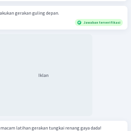
 atau posisi mata yang baik dalam mengontrol bola
Iklan
ki bagian dalam saat bola menuju kaki kita dalam
akukan gerakan guling depan.
 sepak bola adalah fokus pada bola. Mata harus tetap
Jawaban terverifikasi
trasi pada bola untuk memperoleh pandangan yang baik
rah, kecepatan, dan rotasi bola. Ini membantu pemain
ara lebih efektif mengontrol bola saat mendarat,
gi kemungkinan kesalahan teknis, dan mempertahankan
alam situasi permainan.
Iklan
·
0.0
(
0
)
Balas
ating
acam latihan gerakan tungkai renang gaya dada!