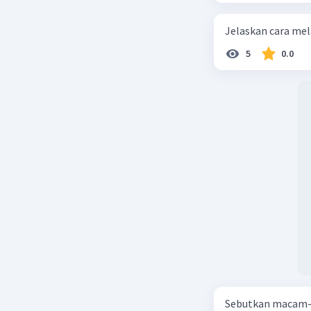
Pandangan
dengan ka
Jelaskan cara mel
permainan
5
0.0
terkonsen
tentang a
untuk sec
menguran
kendali d
Beri R
Sebutkan macam-m