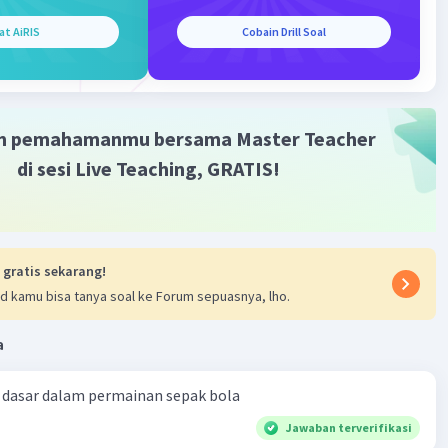
 kaki juga penting. Kaki yang digunakan untuk mengontrol
s fleksibel dan bagian dalam kaki harus menghadap ke arah
at AiRIS
Cobain Drill Soal
ginkan bola untuk pergi. Kaki penopang harus berada di
ola dan badan sedikit condong ke depan untuk menjaga
ngan.
m pemahamanmu bersama Master Teacher
an:
di sesi Live Teaching, GRATIS!
 atau posisi mata yang baik dan benar dalam mengontrol
an kaki bagian dalam saat bola menuju kaki kita dalam
 sepak bola adalah fokus pada bola saat bola mendekat,
a perlu memperhatikan posisi lawan dan rekan setim
 gratis sekarang!
·
0.0
(
0
)
Balas
ating
d kamu bisa tanya soal ke Forum sepuasnya, lho.
a
Community
Level 89
 03:44
 dasar dalam permainan sepak bola​
terverifikasi
Jawaban terverifikasi