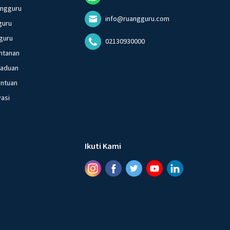
angguru
info@ruangguru.com
guru
guru
02130930000
ntanan
gaduan
entuan
vasi
Ikuti Kami