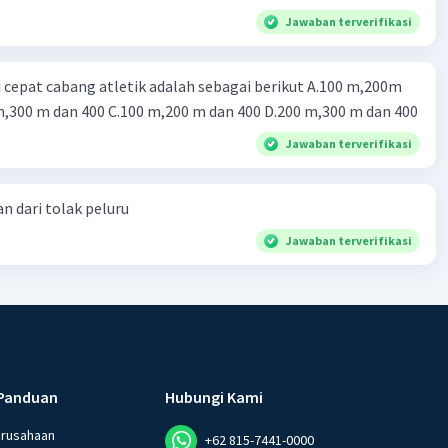
Jawaban terverifikasi
cepat cabang atletik adalah sebagai berikut A.100 m,200m
m,300 m dan 400 C.100 m,200 m dan 400 D.200 m,300 m dan 400
Jawaban terverifikasi
n dari tolak peluru
Jawaban terverifikasi
Panduan
Hubungi Kami
erusahaan
+62 815-7441-0000