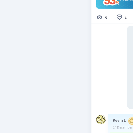
2
6
Kevin L
14 Desember 