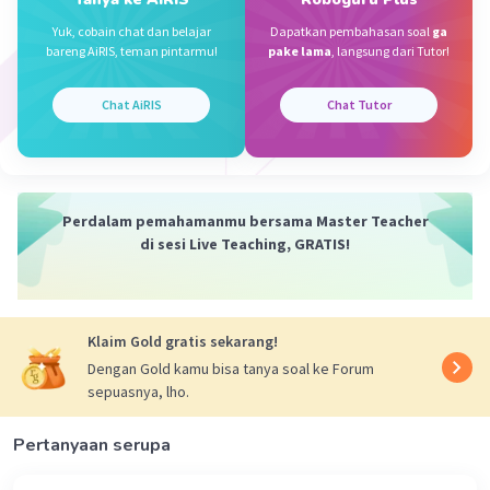
Arti dari sila adalah dasar
Iklan
Yuk, cobain chat dan belajar
Dapatkan pembahasan soal
ga
bareng AiRIS, teman pintarmu!
pake lama
, langsung dari Tutor!
·
0.0
(
0
)
Balas
Beri Rating
Chat AiRIS
Chat Tutor
Perdalam pemahamanmu bersama Master Teacher
di sesi Live Teaching, GRATIS!
Klaim Gold gratis sekarang!
Dengan Gold kamu bisa tanya soal ke Forum
sepuasnya, lho.
Pertanyaan serupa