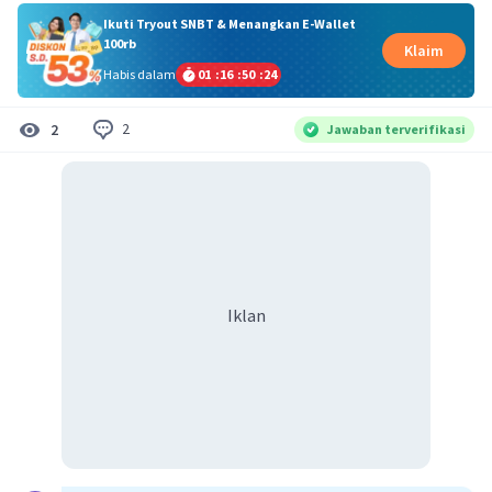
Ikuti Tryout SNBT & Menangkan E-Wallet
100rb
Klaim
Habis dalam
01
:
16
:
50
:
23
2
2
Jawaban terverifikasi
Iklan