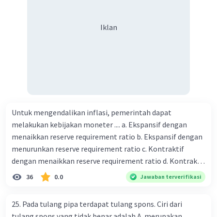
besar Rp14.000, berapakah biaya angkut semua beras yang
harus dibayar oleh Bu Vina? A. Rp2.540.000 C. Rp2.312.000 B.
Iklan
Rp2.475.000 D. Rp2.280.000
Untuk mengendalikan inflasi, pemerintah dapat
melakukan kebijakan moneter .... a. Ekspansif dengan
menaikkan reserve requirement ratio b. Ekspansif dengan
menurunkan reserve requirement ratio c. Kontraktif
dengan menaikkan reserve requirement ratio d. Kontraktif
dengan menurunkan reserve requirement ratio e.
36
0.0
Jawaban terverifikasi
Ekspansif dengan menaikkan tingkat diskonto Bila Bank
Indonesia melakukan kebijakan moneter ekspansif,
25. Pada tulang pipa terdapat tulang spons. Ciri dari
ceteris paribus maka .... a. Menimbulkan inflasi di mana
tulang spons yang tidak benar adalah A. merupakan