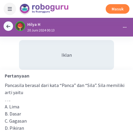
Masuk
Hilya H
20 Juni 2024 00:13
Iklan
Pertanyaan
Pancasila berasal dari kata “Panca” dan “Sila”. Sila memiliki
arti yaitu
….
A. Lima
B. Dasar
C. Gagasan
D. Pikiran