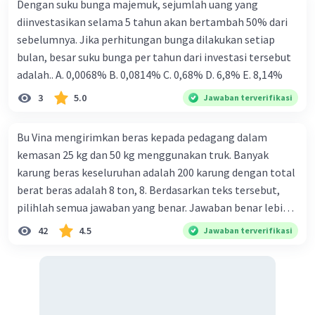
Dengan suku bunga majemuk, sejumlah uang yang
diinvestasikan selama 5 tahun akan bertambah 50% dari
sebelumnya. Jika perhitungan bunga dilakukan setiap
bulan, besar suku bunga per tahun dari investasi tersebut
adalah.. A. 0,0068% B. 0,0814% C. 0,68% D. 6,8% Ε. 8,14%
3
5.0
Jawaban terverifikasi
Bu Vina mengirimkan beras kepada pedagang dalam
kemasan 25 kg dan 50 kg menggunakan truk. Banyak
karung beras keseluruhan adalah 200 karung dengan total
berat beras adalah 8 ton, 8. Berdasarkan teks tersebut,
pilihlah semua jawaban yang benar. Jawaban benar lebih
dari satu. Banyak karung beras kemasan 25 kg adalah 50
42
4.5
Jawaban terverifikasi
buah. Banyak karung beras kemasan 50 kg adalah 150
buah. Total berat beras dalam kemasan 25 kg adalah 2
ton. Perbandingan berat beras kemasan 25 kg dan 50 kg
dalam truk adalah 1: 3. 9. Berdasarkan teks tersebut, jika
biaya setiap beras karung kecil adalah Rp7.500 dan karung