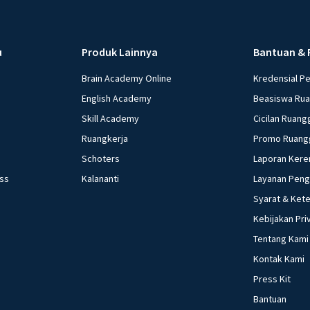
u
Produk Lainnya
Bantuan & 
Brain Academy Online
Kredensial P
English Academy
Beasiswa Ru
Skill Academy
Cicilan Ruang
Ruangkerja
Promo Ruang
Schoters
Laporan Kere
ess
Kalananti
Layanan Pen
Syarat & Ket
Kebijakan Pri
Tentang Kami
Kontak Kami
Press Kit
Bantuan