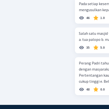
Pada setiap kese
mengusulkan kepad
46
1.0
Salah satu masjid 
35
5.0
Perang Padri tahu
dengan masyarakat
Pertentangan kau
cukup tinggi e. 
48
0.0