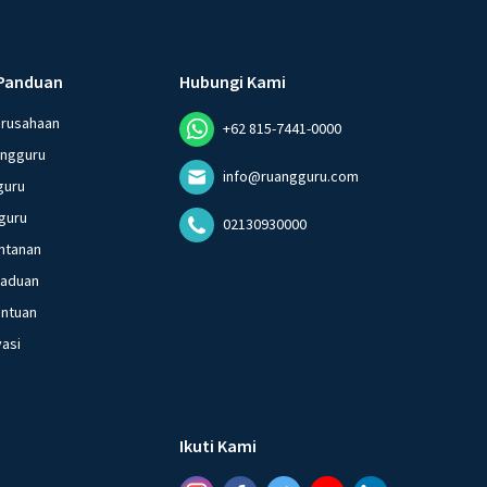
Panduan
Hubungi Kami
erusahaan
+62 815-7441-0000
angguru
info@ruangguru.com
guru
guru
02130930000
ntanan
gaduan
entuan
vasi
Ikuti Kami