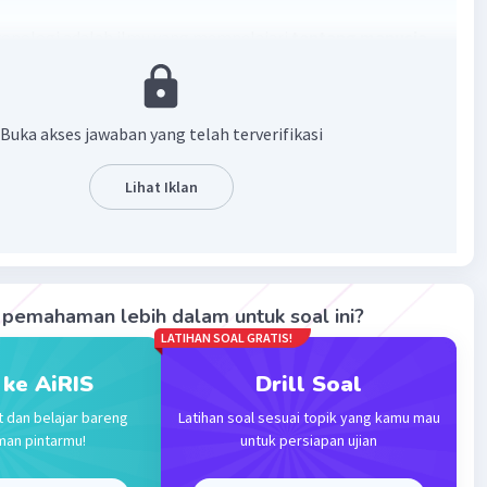
opologi adalah ilmu yang mempelajari
tentang manusia-
urba
·
0.0
(
0
)
Balas
ating
Buka akses jawaban yang telah terverifikasi
Lihat Iklan
Community
Level 25
2023 04:29
manusia purba
Iklan
·
0.0
(
0
)
Balas
ating
pemahaman lebih dalam untuk soal ini?
LATIHAN SOAL GRATIS!
 ke AiRIS
Drill Soal
t dan belajar bareng
Latihan soal sesuai topik yang kamu mau
man pintarmu!
untuk persiapan ujian