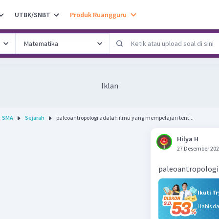
UTBK/SNBT
Produk Ruangguru
Iklan
SMA
Sejarah
paleoantropologi adalah ilmu yang mempelajari tent...
Hilya H
27 Desember 202
paleoantropologi
Ikuti T
Habis d