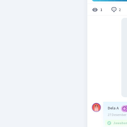
2
1
Dela A
27 Desember 
Jawaban 