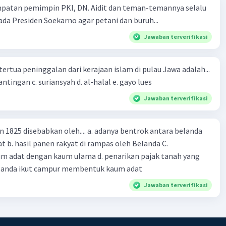
mpatan pemimpin PKI, DN. Aidit dan teman-temannya selalu
a Presiden Soekarno agar petani dan buruh...
Jawaban terverifikasi
tertua peninggalan dari kerajaan islam di pulau Jawa adalah...
a. tua palopo b. mantingan c. suriansyah d. al-halal e. gayo lues
Jawaban terverifikasi
n 1825 disebabkan oleh.... a. adanya bentrok antara belanda
 b. hasil panen rakyat di rampas oleh Belanda C.
m adat dengan kaum ulama d. penarikan pajak tanah yang
Belanda ikut campur membentuk kaum adat
Jawaban terverifikasi