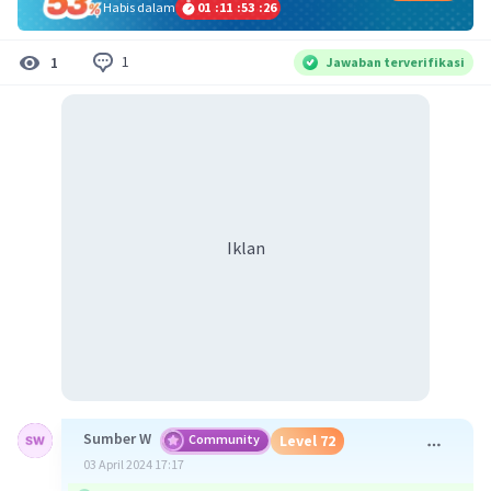
Habis dalam
01
:
11
:
53
:
25
1
1
Jawaban terverifikasi
Iklan
Sumber W
Community
Level 72
03 April 2024 17:17