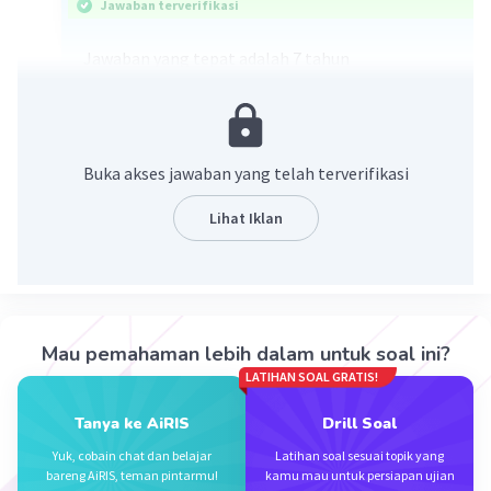
Jawaban terverifikasi
Jawaban yang tepat adalah 7 tahun
Pembahasan :
Andra = 3a + 4
Bandon = 2a + 4
Buka akses jawaban yang telah terverifikasi
Caca = 4a - 6
Dimas = a + 8
Lihat Iklan
Rata-rata = 20
Rata-rata = {(3a + 4) + (2a + 4) + (4a - 6) + (a +
8)}/4
20 = {(3a + 4) + (2a + 4) + (4a - 6) + (a + 8)}/4
Mau pemahaman lebih dalam untuk soal ini?
(20 x 4) = 10a + 10
LATIHAN SOAL GRATIS!
80 - 10 = 10a
Tanya ke AiRIS
Drill Soal
70 = 10a
a = 70/10
Yuk, cobain chat dan belajar
Latihan soal sesuai topik yang
bareng AiRIS, teman pintarmu!
kamu mau untuk persiapan ujian
a = 7