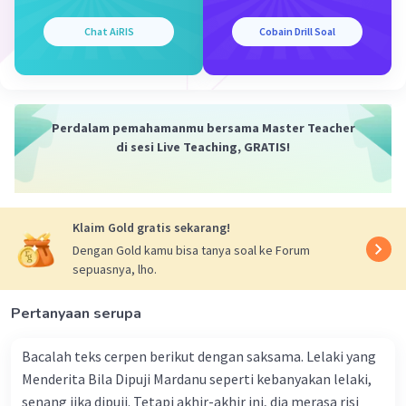
Usia Andra = 3a + 4 = 3(7) + 4 = 25 tahun
Chat AiRIS
Cobain Drill Soal
Usia Bandon = 2a + 4 = 2(7) + 4 = 18 tahun
Selisih = 25 - 18 = 7 tahun
Perdalam pemahamanmu bersama Master Teacher
·
0.0
(
0
)
Balas
Beri Rating
di sesi Live Teaching, GRATIS!
Klaim Gold gratis sekarang!
Dengan Gold kamu bisa tanya soal ke Forum
sepuasnya, lho.
Iklan
Pertanyaan serupa
Bacalah teks cerpen berikut dengan saksama. Lelaki yang
Menderita Bila Dipuji Mardanu seperti kebanyakan lelaki,
senang jika dipuji. Tetapi akhir-akhir ini, dia merasa risi