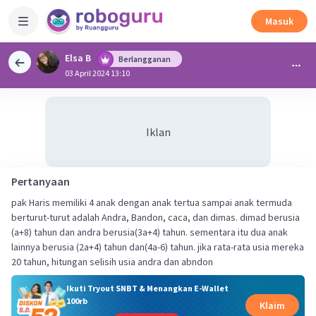
Masuk
Elsa B
Berlangganan
03 April 2024 13:10
Iklan
Pertanyaan
pak Haris memiliki 4 anak dengan anak tertua sampai anak termuda
berturut-turut adalah Andra, Bandon, caca, dan dimas. dimad berusia
(a+8) tahun dan andra berusia(3a+4) tahun. sementara itu dua anak
lainnya berusia (2a+4) tahun dan(4a-6) tahun. jika rata-rata usia mereka
20 tahun, hitungan selisih usia andra dan abndon
Ikuti Tryout SNBT & Menangkan E-Wallet
100rb
Klaim