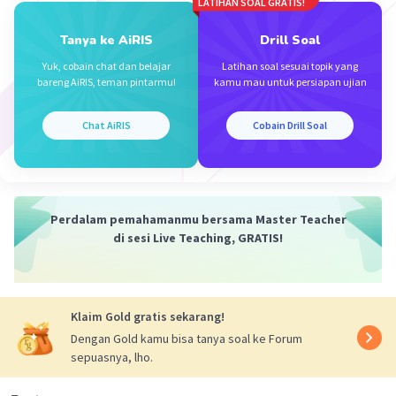
LATIHAN SOAL GRATIS!
Iklan
Tanya ke AiRIS
Drill Soal
Yuk, cobain chat dan belajar
Latihan soal sesuai topik yang
bareng AiRIS, teman pintarmu!
kamu mau untuk persiapan ujian
Chat AiRIS
Cobain Drill Soal
Perdalam pemahamanmu bersama Master Teacher
di sesi Live Teaching, GRATIS!
Klaim Gold gratis sekarang!
Dengan Gold kamu bisa tanya soal ke Forum
sepuasnya, lho.