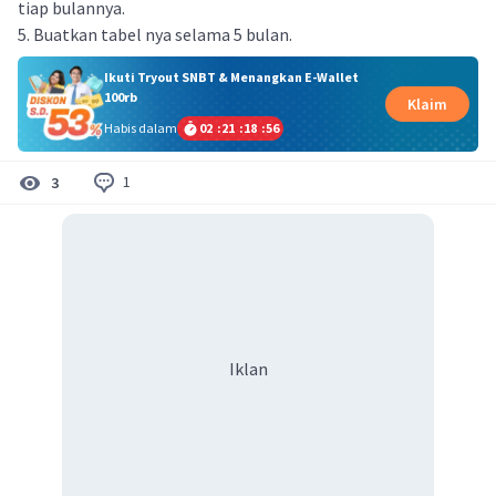
tiap bulannya.
5. Buatkan tabel nya selama 5 bulan.
Ikuti Tryout SNBT & Menangkan E-Wallet
100rb
Klaim
Habis dalam
02
:
21
:
18
:
56
1
3
Iklan