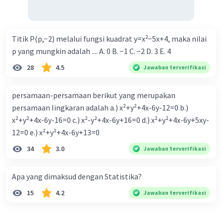
Titik P(p,−2) melalui fungsi kuadrat y=x²−5x+4, maka nilai
p yang mungkin adalah .... A. 0 B. −1 C. −2 D. 3 E. 4
28
4.5
Jawaban terverifikasi
persamaan-persamaan berikut yang merupakan
persamaan lingkaran adalah a.) x²+y²+4x-6y-12=0 b.)
x²+y²+4x-6y-16=0 c.) x²-y²+4x-6y+16=0 d.) x²+y²+4x-6y+5xy-
12=0 e.) x²+y²+4x-6y+13=0
34
3.0
Jawaban terverifikasi
Apa yang dimaksud dengan Statistika?
15
4.2
Jawaban terverifikasi