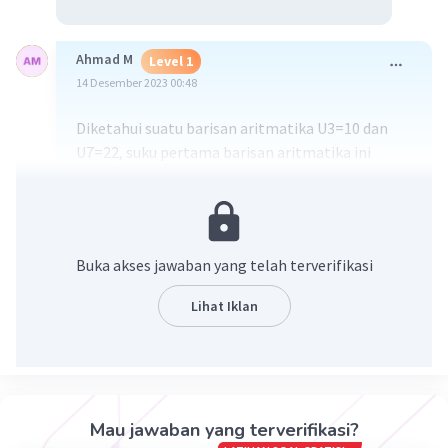
Ahmad M
Level 1
14 Desember 2023 00:48
Diketahui suatu barisan aritmatika U3=10 dan
U7=22, suku pertama barisan aritmatika ini
adalah …
Buka akses jawaban yang telah terverifikasi
·
0.0
(
0
)
Balas
Beri Rating
Lihat Iklan
Mau jawaban yang terverifikasi?