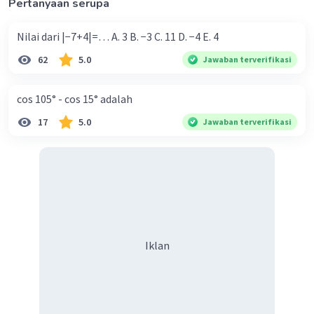
Pertanyaan serupa
Nilai dari |−7+4|=… A. 3 B. −3 C. 11 D. −4 E. 4
62
5.0
Jawaban terverifikasi
cos 105° - cos 15° adalah
17
5.0
Jawaban terverifikasi
Iklan