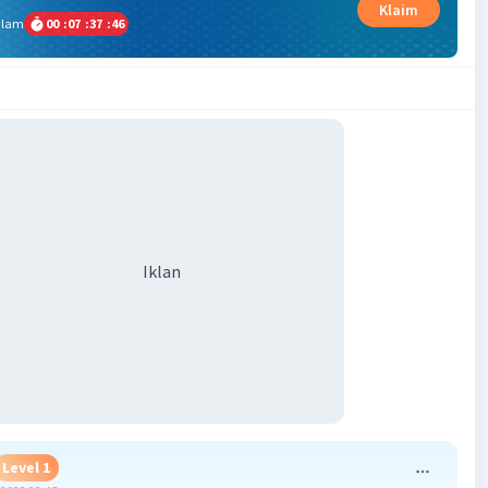
Klaim
alam
00
:
07
:
37
:
45
Iklan
Level 1