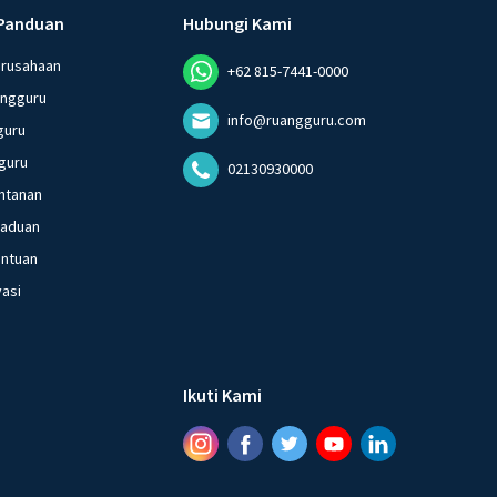
Panduan
Hubungi Kami
erusahaan
+62 815-7441-0000
angguru
info@ruangguru.com
guru
guru
02130930000
ntanan
gaduan
entuan
vasi
Ikuti Kami