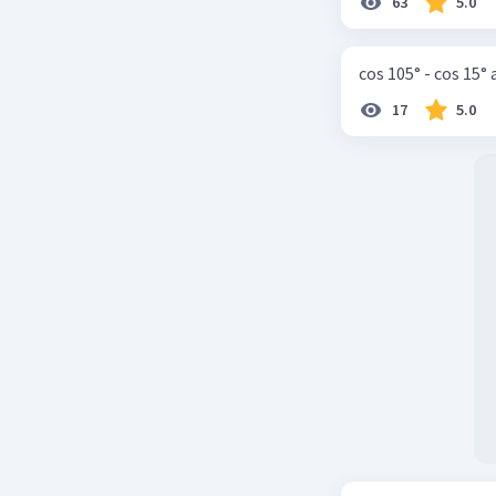
ke dalam 
63
5.0
Jumlah ko
cos 105° - cos 15°
{\text{Pan
{\text{Leb
17
5.0
{\text{Tin
Jumlah ko
\times \fr
Jumlah ko
Jumlah k
Jadi, jum
kardus ad
Beri R