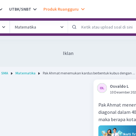
UTBK/SNBT
Produk Ruangguru
Iklan
SMA
Matematika
Pak Ahmat menemukan kardus berbentuk kubus dengan ...
Osvaldo L
10 Desember 202
Pak Ahmat menemu
diagonal dalam 40√
maka berapa kota
Ikuti T