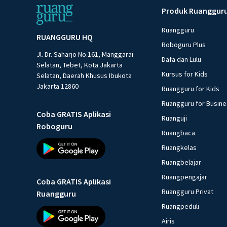
Produk Ruanggur
Ruangguru
RUANGGURU HQ
Roboguru Plus
Jl. Dr. Saharjo No.161, Manggarai
Dafa dan Lulu
Selatan, Tebet, Kota Jakarta
Kursus for Kids
Selatan, Daerah Khusus Ibukota
Jakarta 12860
Ruangguru for Kids
Ruangguru for Busin
Coba GRATIS Aplikasi
Ruanguji
Roboguru
Ruangbaca
Ruangkelas
Ruangbelajar
Ruangpengajar
Coba GRATIS Aplikasi
Ruangguru Privat
Ruangguru
Ruangpeduli
Airis