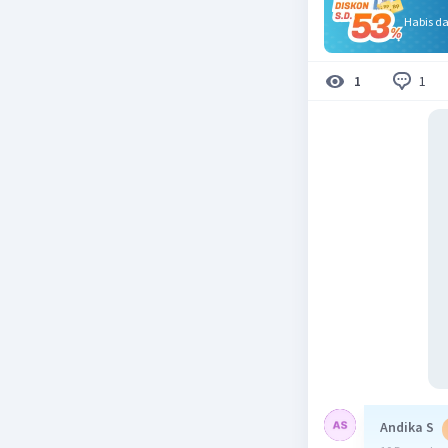
Habis d
1
1
Andika S