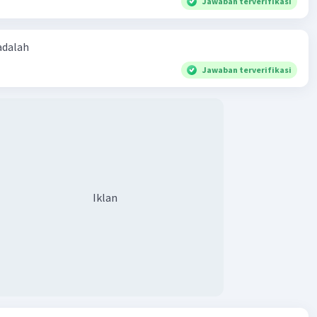
kardus:
Jawaban terverifikasi
tak susu maksimum = $\frac{\text{Panjang sisi kubus}}
 adalah
jang kotak susu}} \times \frac{\text{Panjang sisi kubus}}
ar kotak susu}} \times \frac{\text{Panjang sisi kubus}}
Jawaban terverifikasi
ggi kotak susu}}$
tak susu maksimum = $\frac{40}{5} \times \frac{40}{3}
ac{40}{10}$
tak susu maksimum = $32 \times \frac{40}{3} \times 4$
Iklan
otak susu maksimum = $1280$
lah kotak susu maksimum yang dapat disusun ke dalam
alah 1280 kotak susu.
·
0.0
(
0
)
Balas
ating