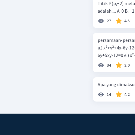
Titik P(p,−2) mel
adalah .... A. 0 B. −1
27
4.5
persamaan-persam
a.) x²+y²+4x-6y-12
6y+5xy-1
34
3.0
Apa yang dimaksud
14
4.2