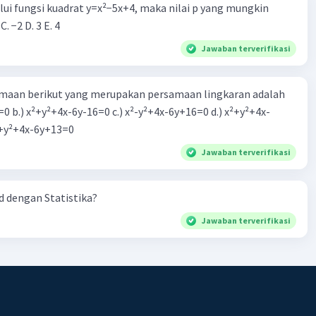
alui fungsi kuadrat y=x²−5x+4, maka nilai p yang mungkin
 C. −2 D. 3 E. 4
Jawaban terverifikasi
Iklan
aan berikut yang merupakan persamaan lingkaran adalah
=0 b.) x²+y²+4x-6y-16=0 c.) x²-y²+4x-6y+16=0 d.) x²+y²+4x-
2=0 e.) x²+y²+4x-6y+13=0
Jawaban terverifikasi
 dengan Statistika?
Jawaban terverifikasi