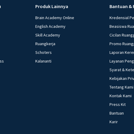
u
Produk Lainnya
Bantuan & 
Brain Academy Online
Kredensial P
English Academy
Beasiswa Ru
Skill Academy
Cicilan Ruang
Ruangkerja
Promo Ruang
Schoters
Laporan Kere
ess
Kalananti
Layanan Pen
Syarat & Ket
Kebijakan Pri
Tentang Kami
Kontak Kami
Press Kit
Bantuan
Karir