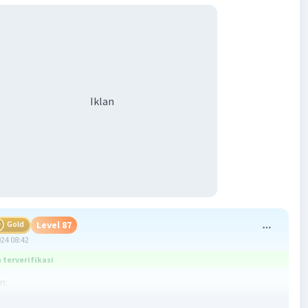
Iklan
Gold
Level 87
024 08:42
terverifikasi
n:
ini menceritakan tentang seorang pahlawan yang terbaring