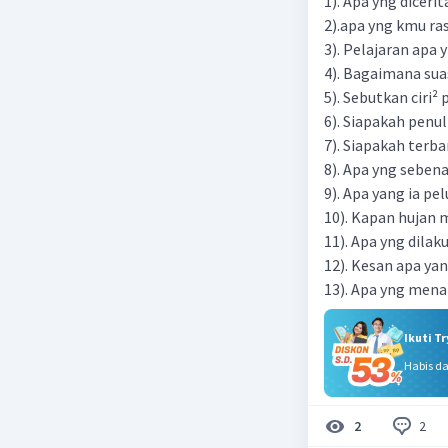
1). Apa yng diceri
2).apa yng kmu ra
3). Pelajaran apa 
4). Bagaimana sua
5). Sebutkan ciri² 
6). Siapakah penuli
7). Siapakah terb
8). Apa yng seben
9). Apa yang ia pel
10). Kapan hujan 
11). Apa yng dilak
12). Kesan apa yan
13). Apa yng menar
Ikuti T
Habis d
2
2