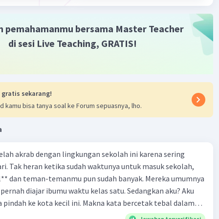
untuk menggambarkan perasaan dan suasana. Puisi ini
liki irama dan ritme yang khas dalam penyampaian puisi.
m pemahamanmu bersama Master Teacher
 puisi ini adalah Toto Sudarto Bachtiar.
di sesi Live Teaching, GRATIS!
erbaring dalam puisi ini adalah pahlawan yang terkena
.
ebenarnya terjadi selama sepuluh tahun adalah pahlawan
tidak tidur karena terbaring akibat tembakan. Pahlawan
mengalami luka serius dan mungkin mengalami
 gratis sekarang!
an fisik dan emosional.
d kamu bisa tanya soal ke Forum sepuasnya, lho.
an tersebut memeluk senapan. Hal ini menggambarkan
 adalah seorang prajurit yang siap berperang dan
a
i negaranya.
mulai turun pada hari itu, 10 November.
 telah akrab dengan lingkungan sekolah ini karena sering
a hujan turun, orang-orang ingin kembali memandang
ri. Tak heran ketika sudah waktunya untuk masuk sekolah,
tersebut sambil merangkai karangan bunga. Hal ini
el** dan teman-temanmu pun sudah banyak. Mereka umumnya
kan rasa hormat dan penghargaan mereka terhadap
pernah diajar ibumu waktu kelas satu. Sedangkan aku? Aku
.
a pindah ke kota kecil ini. Makna kata bercetak tebal dalam
 yang saya peroleh dari puisi ini adalah tentang keberanian
kutipan cerpen tersebut adalah .... A. ramah C. santun B. sopan D. baik
Jawaban terverifikasi