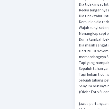
Dia tidak ingat bi
Kedua lengannya
Dia tidak tahu unt
Kemudian dia terb
Wajah sunyi sete
Menangkap sepi p
Dunia tambah beku
Dia masih sangat
Hari itu 10 Novem
memandangnya Sa
Tapi yang nampak,
Sepuluh tahun yan
Tapi bukan tidur, 
Sebuah lubang pel
Senyum bekunya m
(Oleh : Toto Sudar
jawab pertanyaan²