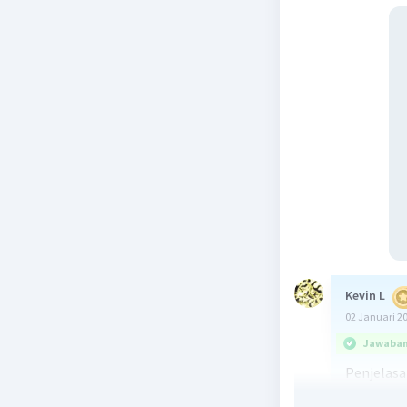
Kevin L
02 Januari 2
Jawaban 
Penjelasa
1. Puisi 