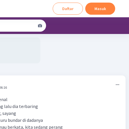
Daftar
Masuk
06:16
enal
g lalu dia terbaring
r, sayang
uru bundar di dadanya
au berkata, kita sedang perang