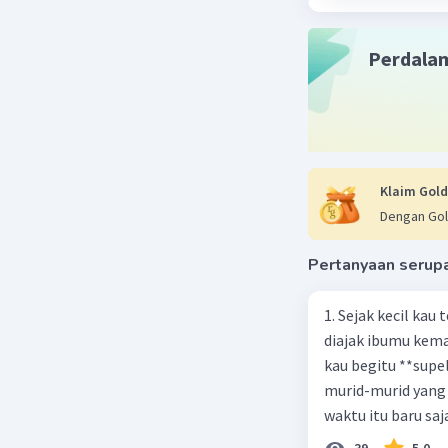
metafora 
juga memi
Perdala
6. Penulis
7. Yang t
tembakan
8. Yang s
tersebut 
tersebut 
Klaim Gold
penderita
Dengan Gol
9. Pahlaw
bahwa dia
Pertanyaan serup
melindung
10. Hujan 
1. Sejak kecil kau
11. Ketik
diajak ibumu kema
pahlawan 
kau begitu **sup
menunjuk
murid-murid yang 
pahlawan
waktu itu baru saj
12. Kesan
39
5.0