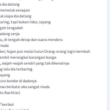
la dia datang
 memeluk senapan
uk siapa dia datang
aring, tapi bukan tidur, sayang
ngah tengadah
adang senja
, di tengah derap dan suara menderu
 muda
ber, hujan pun mulai turun Orang-orang ingin kembali
mbil merangkai karangan bunga
 wajah-wajah sendiri yang tak dikenalnya
g lalu dia terbaring
sayang
uru bundar di dadanya
au berkata: aku sangat muda
to Bachtiar)
 berikut