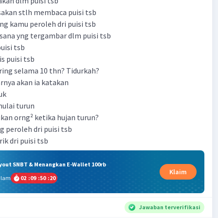
takan dlm puisi tsb
sakan stlh membaca puisi tsb
yng kamu peroleh dri puisi tsb
sana yng tergambar dlm puisi tsb
puisi tsb
s puisi tsb
aring selama 10 thn? Tidurkah?
arnya akan ia katakan
uk
mulai turun
ukan orng² ketika hujan turun?
g peroleh dri puisi tsb
ik dri puisi tsb
ryout SNBT & Menangkan E-Wallet 100rb
Klaim
alam
02
:
09
:
50
:
19
Jawaban terverifikasi