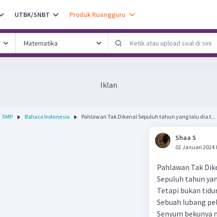
UTBK/SNBT
Produk Ruangguru
Iklan
SMP
Bahasa Indonesia
Pahlawan Tak Dikenal Sepuluh tahun yang lalu dia t...
Shaa S
02 Januari 2024 
Pahlawan Tak Dik
Sepuluh tahun yan
Tetapi bukan tidu
Sebuah lubang pel
Senyum bekunya m