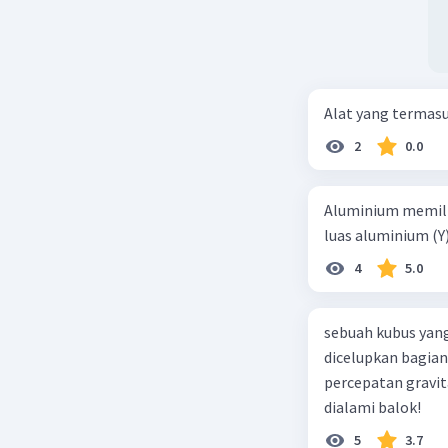
Alat yang termas
2
0.0
Aluminium memilik
luas aluminium (Y
4
5.0
sebuah kubus yang
dicelupkan bagian
percepatan gravit
dialami balok!
5
3.7