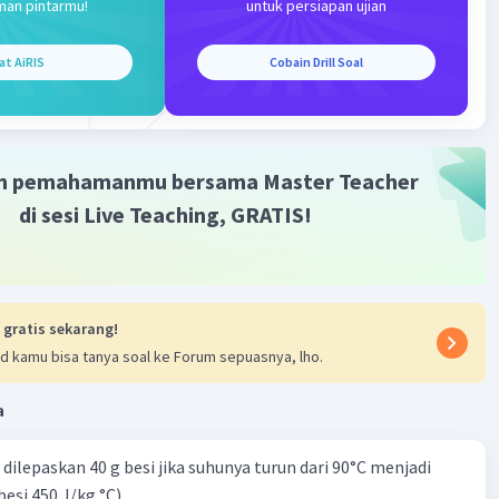
 dari benda ke sumber muatan negatif, membuatnya
man pintarmu!
untuk persiapan ujian
ermuatan positif.
at AiRIS
Cobain Drill Soal
ua kasus tersebut, benda akan menjadi bermuatan karena
imbangan antara jumlah elektron dan proton di dalamnya.
·
0.0
(
0
)
Balas
ating
m pemahamanmu bersama Master Teacher
di sesi Live Teaching, GRATIS!
 gratis sekarang!
Iklan
d kamu bisa tanya soal ke Forum sepuasnya, lho.
a
dilepaskan 40 g besi jika suhunya turun dari 90°C menjadi
besi 450 J/kg °C)