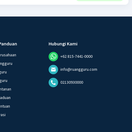
Panduan
Hubungi Kami
erusahaan
+62 815-7441-0000
angguru
info@ruangguru.com
guru
guru
02130930000
ntanan
gaduan
entuan
vasi