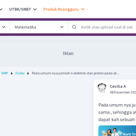
UTBK/SNBT
Produk Ruangguru
Iklan
SMP
Fisika
Pada umum nya jumlah n elektron dan proton pada at...
Cecilia A
08 Desember 202
Pada umum nya ju
sama , sehingga a
dapat kah sebuah 
Ikuti T