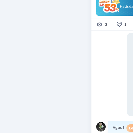
Habis d
1
3
Agus I
Le