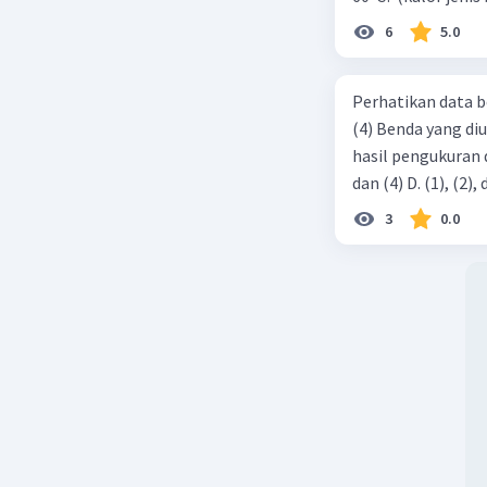
6
5.0
Perhatikan data b
(4) Benda yang di
hasil pengukuran ditunjukkan ol
3
0.0