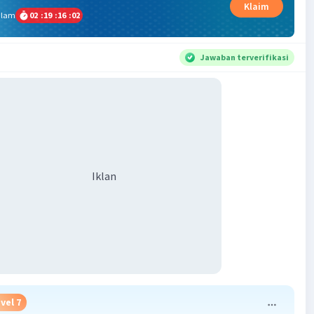
Klaim
alam
02
:
19
:
16
:
01
Jawaban terverifikasi
Iklan
vel 7