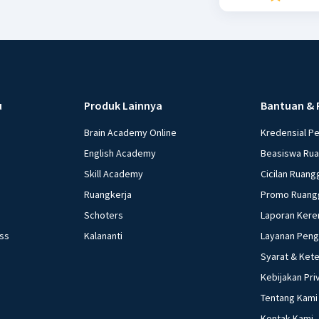
u
Produk Lainnya
Bantuan & 
Brain Academy Online
Kredensial P
English Academy
Beasiswa Ru
Skill Academy
Cicilan Ruang
Ruangkerja
Promo Ruang
Schoters
Laporan Kere
ess
Kalananti
Layanan Pen
Syarat & Ket
Kebijakan Pri
Tentang Kami
Kontak Kami