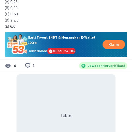
(A) 0,23
(B) 0,33
(C) 0,60
(D) 2,2 5
(E) 6,0
Ikuti Tryout SNBT & Menangkan E-Wallet
100rb
Klaim
Habis dalam
01
:
21
:
57
:
05
1
4
Jawaban terverifikasi
Iklan