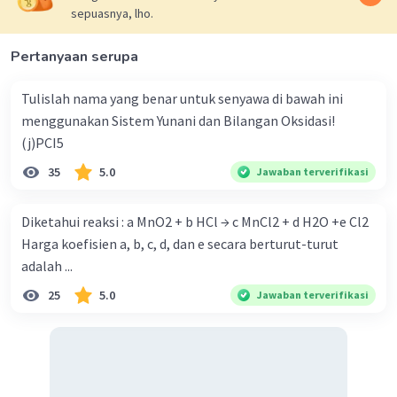
sepuasnya, lho.
Pertanyaan serupa
Tulislah nama yang benar untuk senyawa di bawah ini
menggunakan Sistem Yunani dan Bilangan Oksidasi!
Iklan
(j)PCI5
35
5.0
Jawaban terverifikasi
Diketahui reaksi : a MnO2 + b HCl → c MnCl2 + d H2O +e Cl2
Harga koefisien a, b, c, d, dan e secara berturut-turut
adalah ...
25
5.0
Jawaban terverifikasi