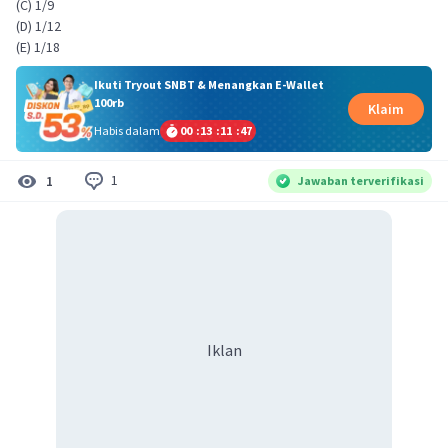
(C) 1/9
(D) 1/12
(E) 1/18
Ikuti Tryout SNBT & Menangkan E-Wallet
100rb
Klaim
Habis dalam
00
:
13
:
11
:
47
1
1
Jawaban terverifikasi
Iklan