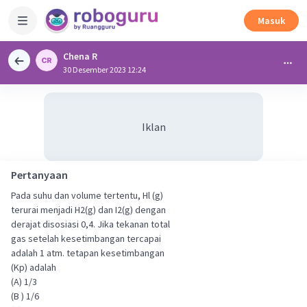
Masuk
Chena R
30 Desember 2023 12:24
Iklan
Pertanyaan
Pada suhu dan volume tertentu, Hl (g)
terurai menjadi H2(g) dan I2(g) dengan
derajat disosiasi 0,4. Jika tekanan total
gas setelah kesetimbangan tercapai
adalah 1 atm. tetapan kesetimbangan
(Kp) adalah
(A) 1/3
(B ) 1/6