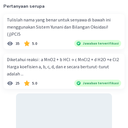
Pertanyaan serupa
Tulislah nama yang benar untuk senyawa di bawah ini
Iklan
menggunakan Sistem Yunani dan Bilangan Oksidasi!
(j)PCI5
35
5.0
Jawaban terverifikasi
Diketahui reaksi : a MnO2 + b HCl → c MnCl2 + d H2O +e Cl2
Harga koefisien a, b, c, d, dan e secara berturut-turut
adalah ...
25
5.0
Jawaban terverifikasi