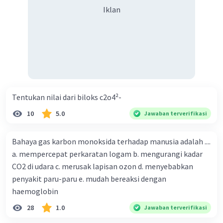
Iklan
Tentukan nilai dari biloks c2o4²-
10
5.0
Jawaban terverifikasi
Bahaya gas karbon monoksida terhadap manusia adalah ....
a. mempercepat perkaratan logam b. mengurangi kadar
CO2 di udara c. merusak lapisan ozon d. menyebabkan
penyakit paru-paru e. mudah bereaksi dengan
haemoglobin
28
1.0
Jawaban terverifikasi