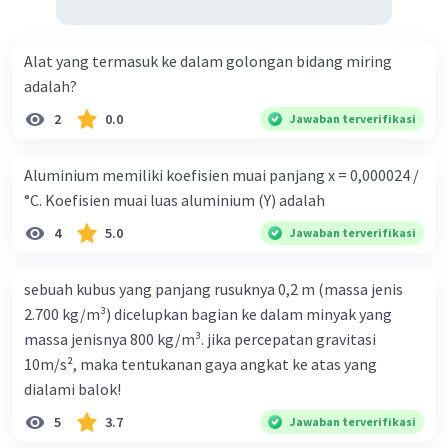
Alat yang termasuk ke dalam golongan bidang miring
adalah?
2
0.0
Jawaban terverifikasi
Aluminium memiliki koefisien muai panjang x = 0,000024 /
°C. Koefisien muai luas aluminium (Y) adalah
4
5.0
Jawaban terverifikasi
sebuah kubus yang panjang rusuknya 0,2 m (massa jenis
2.700 kg/m³) dicelupkan bagian ke dalam minyak yang
massa jenisnya 800 kg/m³. jika percepatan gravitasi
10m/s², maka tentukanan gaya angkat ke atas yang
dialami balok!
5
3.7
Jawaban terverifikasi