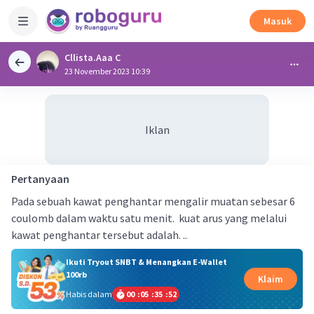
Masuk
Cllista.Aaa C
23 November 2023 10:39
Iklan
Pertanyaan
Pada sebuah kawat penghantar mengalir muatan sebesar 6
coulomb dalam waktu satu menit. kuat arus yang melalui
kawat penghantar tersebut adalah. ..
Ikuti Tryout SNBT & Menangkan E-Wallet
100rb
Klaim
Habis dalam
00
:
05
:
35
:
52