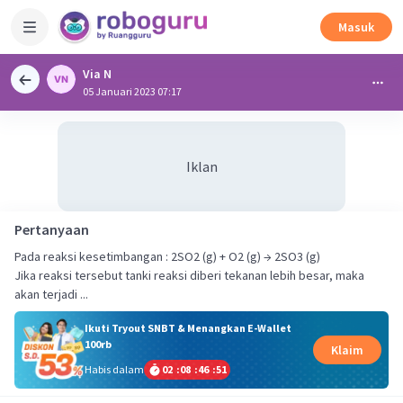
Masuk
Via N
05 Januari 2023 07:17
Iklan
Pertanyaan
Pada reaksi kesetimbangan : 2SO2 (g) + O2 (g) → 2SO3 (g)
Jika reaksi tersebut tanki reaksi diberi tekanan lebih besar, maka
akan terjadi ...
Ikuti Tryout SNBT & Menangkan E-Wallet
100rb
Klaim
Habis dalam
02
:
08
:
46
:
50