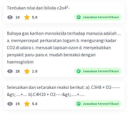
arah kanan, yaitu ke arah pembentukan SO3,
sehingga laju pembentukan SO3 akan lebih
Tentukan nilai dari biloks c2o4²-
cepat.
10
5.0
Jawaban terverifikasi
Bahaya gas karbon monoksida terhadap manusia adalah ....
a. mempercepat perkaratan logam b. mengurangi kadar
·
0.0
(
0
)
Balas
Beri Rating
CO2 di udara c. merusak lapisan ozon d. menyebabkan
penyakit paru-paru e. mudah bereaksi dengan
haemoglobin
28
1.0
Jawaban terverifikasi
Selesaikan dan setarakan reaksi berikut: a). C3H8 + O2-----
Iklan
&gt; .....+..... b).C4H10 + O2----&gt;.......+......
19
5.0
Jawaban terverifikasi