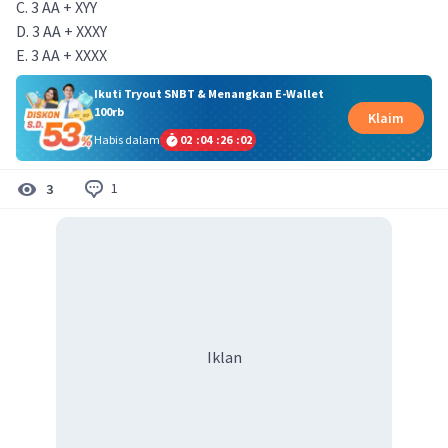
C. 3 AA + XYY
D. 3 AA + XXXY
E. 3 AA + XXXX
Ikuti Tryout SNBT & Menangkan E-Wallet
100rb
Klaim
Habis dalam
02
:
04
:
26
:
01
1
3
Iklan