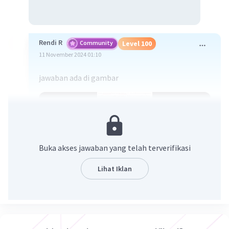
Rendi R
Community
Level 100
11 November 2024 01:10
jawaban ada di gambar
Buka akses jawaban yang telah terverifikasi
Lihat Iklan
·
0.0
(
0
)
Balas
Beri Rating