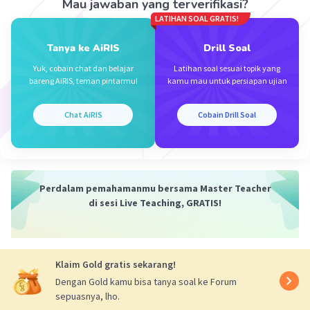
Mau jawaban yang terverifikasi?
LATIHAN SOAL GRATIS!
Tanya ke AiRIS
Drill Soal
Iklan
Yuk, cobain chat dan belajar
Latihan soal sesuai topik yang
bareng AiRIS, teman pintarmu!
kamu mau untuk persiapan ujian
Chat AiRIS
Cobain Drill Soal
Perdalam pemahamanmu bersama Master Teacher
di sesi Live Teaching, GRATIS!
Klaim Gold gratis sekarang!
Dengan Gold kamu bisa tanya soal ke Forum
sepuasnya, lho.