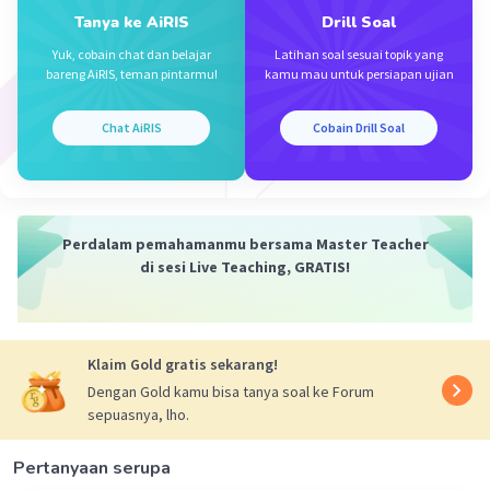
Tanya ke AiRIS
Drill Soal
Yuk, cobain chat dan belajar
Latihan soal sesuai topik yang
bareng AiRIS, teman pintarmu!
kamu mau untuk persiapan ujian
Iklan
Chat AiRIS
Cobain Drill Soal
Perdalam pemahamanmu bersama Master Teacher
di sesi Live Teaching, GRATIS!
Klaim Gold gratis sekarang!
Dengan Gold kamu bisa tanya soal ke Forum
sepuasnya, lho.
Pertanyaan serupa