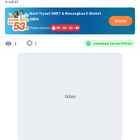
e.saraf
Ikuti Tryout SNBT & Menangkan E-Wallet
100rb
Klaim
Habis dalam
00
:
02
:
42
:
45
1
1
Jawaban terverifikasi
Iklan