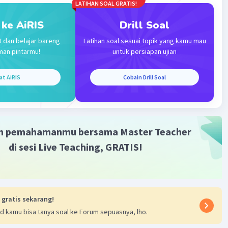
·
0.0
(
0
)
Balas
ating
LATIHAN SOAL GRATIS!
 ke AiRIS
Drill Soal
t dan belajar bareng
Latihan soal sesuai topik yang kamu mau
man pintarmu!
untuk persiapan ujian
at AiRIS
Cobain Drill Soal
Iklan
m pemahamanmu bersama Master Teacher
di sesi Live Teaching, GRATIS!
 gratis sekarang!
d kamu bisa tanya soal ke Forum sepuasnya, lho.