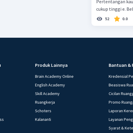
Pertentangan kau
cukup tinggi e. 
52
0.0
u
Produk Lainnya
Bantuan & 
Brain Academy Online
Kredensial P
English Academy
Beasiswa Ru
Skill Academy
Cicilan Ruang
Ruangkerja
Promo Ruang
Schoters
Laporan Kere
ess
Kalananti
Layanan Pen
Syarat & Ket