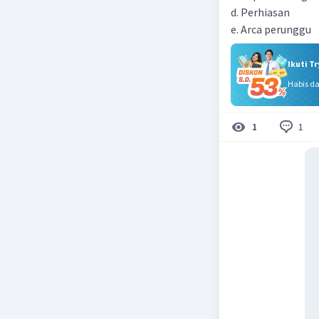
d. Perhiasan
e. Arca perunggu
Ikuti T
Habis d
1
1