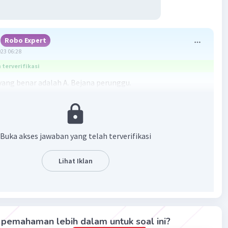
Robo Expert
023 06:28
terverifikasi
ang benar adalah A. Bejana perunggu.
undagian ditandai dengan perkembangan dan kemahiran
mbuat alat-alat berbahan logam. Mereka telah mengenal
pengolahan logam, yaitu teknik cetakan setangkup
Buka akses jawaban yang telah terverifikasi
 dan teknik cetakan lilin (a cire perdue). Salah satu contoh
aya pada masa perundagian yang berbahan logam adalah
Lihat Iklan
runggu banyak ditemukan di Sumatra tepatnya di dekat
inci dan Madura.
aban yang benar adalah A. Bejana perunggu.
pemahaman lebih dalam untuk soal ini?