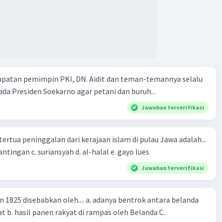
mpatan pemimpin PKI, DN. Aidit dan teman-temannya selalu
a Presiden Soekarno agar petani dan buruh...
Jawaban terverifikasi
tertua peninggalan dari kerajaan islam di pulau Jawa adalah...
a. tua palopo b. mantingan c. suriansyah d. al-halal e. gayo lues
Jawaban terverifikasi
n 1825 disebabkan oleh.... a. adanya bentrok antara belanda
 b. hasil panen rakyat di rampas oleh Belanda C.