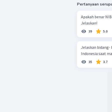
Pertanyaan serup
Apakah benar NIB
Jelaskan!
39
5.0
Jelaskan bidang-
Indonesia saat m
35
3.7