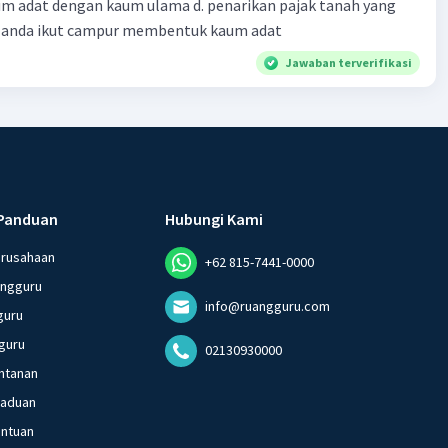
m adat dengan kaum ulama d. penarikan pajak tanah yang
Belanda ikut campur membentuk kaum adat
Jawaban terverifikasi
Panduan
Hubungi Kami
erusahaan
+62 815-7441-0000
angguru
info@ruangguru.com
guru
guru
02130930000
ntanan
gaduan
entuan