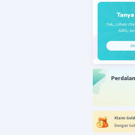
Beri R
Tanya
Yuk, cobain cha
AiRIS, te
Ch
Perdala
Klaim Gold
Dengan Gol