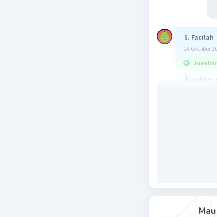
S. Fadilah
24 Oktober 2
Jawaban 
Jawaban y
Masa per
dalam me
2 teknik 
(bivalve),
hasil bud
bejana pe
Danau Ker
Jadi, jaw
Mau 