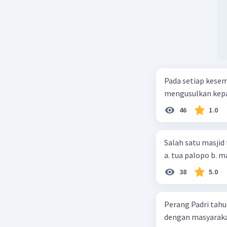
Pada setiap kese
mengusulkan kepad
46
1.0
Salah satu masjid 
38
5.0
Perang Padri tahu
dengan masyarakat