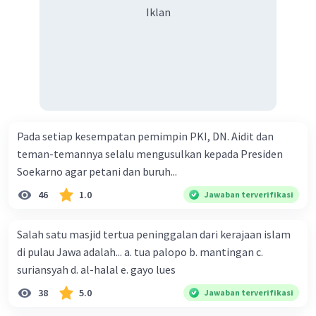
memanfaatkan dukungan ekonomi dari kedua
Iklan
kekuatan besar tanpa terjebak dalam konflik
ideologi Perang Dingin. Meskipun pada akhirnya
politik luar negeri Indonesia berubah selama
masa Orde Baru dengan penguatan hubungan
dengan Amerika Serikat, pendekatan awal ini
adalah contoh nyata bagaimana negara-negara
berkembang berusaha menghadapi tekanan dan
Pada setiap kesempatan pemimpin PKI, DN. Aidit dan
tantangan Perang Dingin.
teman-temannya selalu mengusulkan kepada Presiden
Soekarno agar petani dan buruh...
46
1.0
Jawaban terverifikasi
·
5.0
(
1
)
Balas
Beri Rating
Salah satu masjid tertua peninggalan dari kerajaan islam
di pulau Jawa adalah... a. tua palopo b. mantingan c.
suriansyah d. al-halal e. gayo lues
Salsabila M
Community
Level 58
26 April 2024 23:44
38
5.0
Jawaban terverifikasi
Jawaban terverifikasi