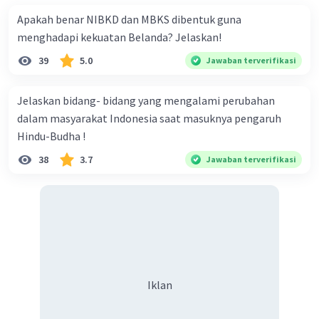
Apakah benar NIBKD dan MBKS dibentuk guna
Iklan
menghadapi kekuatan Belanda? Jelaskan!
39
5.0
Jawaban terverifikasi
Jelaskan bidang- bidang yang mengalami perubahan
dalam masyarakat Indonesia saat masuknya pengaruh
Hindu-Budha !
38
3.7
Jawaban terverifikasi
Iklan