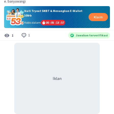
e. banyuwangi
Ikuti Tryout SNBT & Menangkan E-Wallet
100rb
Klaim
Habis dalam
00
:
05
:
13
:
57
1
1
Jawaban terverifikasi
Iklan