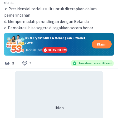
etnis.
c. Presidensial terlalu sulit untuk diterapkan dalam
pemerintahan
d. Mempermudah perundingan dengan Belanda
e. Demokrasi bisa segera ditegakkan secara benar
Ikuti Tryout SNBT & Menangkan E-Wallet
100rb
Klaim
Habis dalam
00
:
15
:
31
:
29
2
9
Jawaban terverifikasi
Iklan