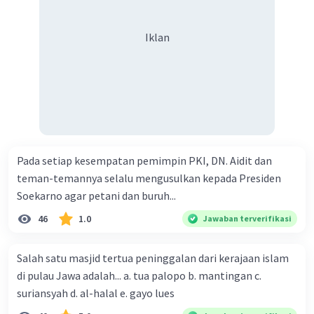
bentuk pemerintahannya parlementer dg perdana
menteri sebagai kepala pemerintahan
Iklan
Dengan demikian, jawabannya adalah D. Mempermudah
·
4.0
(
3
)
Balas
Beri Rating
Risa W
Level 2
04 Desember 2024 08:48
jadi yang benar yang mana ☹️
Pada setiap kesempatan pemimpin PKI, DN. Aidit dan
teman-temannya selalu mengusulkan kepada Presiden
Soekarno agar petani dan buruh...
— Tampilkan 1 balasan lainnya
46
1.0
Jawaban terverifikasi
Salah satu masjid tertua peninggalan dari kerajaan islam
di pulau Jawa adalah... a. tua palopo b. mantingan c.
suriansyah d. al-halal e. gayo lues