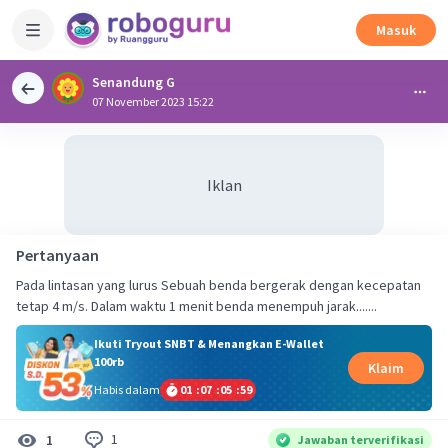
Masuk
Senandung G
07 November 2023 15:22
Iklan
Pertanyaan
Pada lintasan yang lurus Sebuah benda bergerak dengan kecepatan
tetap 4 m/s. Dalam waktu 1 menit benda menempuh jarak.......
Ikuti Tryout SNBT & Menangkan E-Wallet
100rb
Klaim
Habis dalam
01
:
07
:
05
:
59
1
1
Jawaban terverifikasi