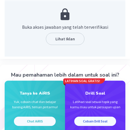
benda yang bergerak dengan kecepatan tetap,
dapat menggunakan rumus berikut:
Jarak (dalam meter) = Kecepatan (dalam meter
Buka akses jawaban yang telah terverifikasi
per detik) x Waktu (dalam detik)
Lihat Iklan
benda bergerak dengan kecepatan tetap 4 m/s
dan waktu yang diberikan adalah 1 menit.
Sebagai catatan, 1 menit sama dengan 60 detik.
Jarak = 4 m/s x 60 s = 240 meter
Mau pemahaman lebih dalam untuk soal ini?
Jadi, benda tersebut akan menempuh jarak
LATIHAN SOAL GRATIS!
sejauh 240 meter dalam waktu 1 menit.
Tanya ke AiRIS
Drill Soal
·
5.0
(
1
)
Balas
Beri Rating
Yuk, cobain chat dan belajar
Latihan soal sesuai topik yang
bareng AiRIS, teman pintarmu!
kamu mau untuk persiapan ujian
Chat AiRIS
Cobain Drill Soal