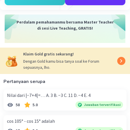
Iklan
Perdalam pemahamanmu bersama Master Teacher
di sesi Live Teaching, GRATIS!
Klaim Gold gratis sekarang!
Dengan Gold kamu bisa tanya soal ke Forum
sepuasnya, lho.
Pertanyaan serupa
Nilai dari |−7+4|=… A. 3 B. −3 C. 11 D. −4 E. 4
58
5.0
Jawaban terverifikasi
cos 105° - cos 15° adalah