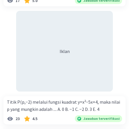
17
5.0
Jawaban terverifikasi
Iklan
Titik P(p,−2) melalui fungsi kuadrat y=x²−5x+4, maka nilai
p yang mungkin adalah .... A. 0 B. −1 C. −2 D. 3 E. 4
23
4.5
Jawaban terverifikasi