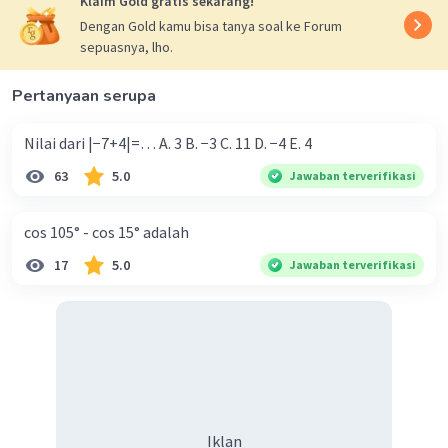
Klaim Gold gratis sekarang!
diperoleh sebagai berikut:
Dengan Gold kamu bisa tanya soal ke Forum
2x + 3y = 18
sepuasnya, lho.
- Untuk titik potong pada sb.x
2x + 3y = 18
Pertanyaan serupa
2x + 3(0) = 18
2x = 18
Nilai dari |−7+4|=… A. 3 B. −3 C. 11 D. −4 E. 4
x = 18/2
63
5.0
Jawaban terverifikasi
x = 9
diperoleh titik (9, 0).
- Untuk titik potong pada sb.y
cos 105° - cos 15° adalah
2x + 3y = 18
17
5.0
Jawaban terverifikasi
2(0) + 3y = 18
3y = 18
y = 18/3
y = 6
diperoleh titik (0, 6).
Menggambar grafik 7x + 4y ≥ 28
Iklan