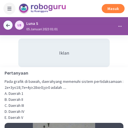
Masuk
Luna S
05 Januari 2023 01:01
Iklan
Pertanyaan
Pada grafik di bawah, daerahyang memenuhi sistem pertidaksamaan :
2x+3y≤18;7x+4y≥28x≥0;y≥0 adalah ....
A. Daerah 1
B. Daerah II
C. Daerah III
D. Daerah IV
E. Daerah V