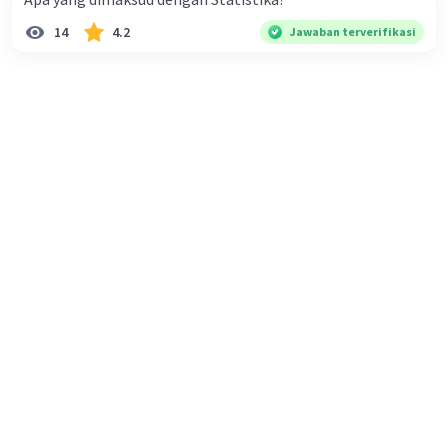
Arsir daerah yang memuat pertidaksamaan-
14
4.2
Jawaban terverifikasi
pertidaksamaan
2x + 3y ≤ 18
7x + 4y ≥ 28
x ≥ 0
y ≥ 0
sehingga diperoleh daerah yang memenuhi
sistem pertidaksamaan tersebut adalah daerah
V.
Jadi, Daerah Himpunan Penyelesaiannya adalah
daerah V.
Oleh karena itu, jawaban yang benar adalah E.
Semoga membantu ya😊
·
0.0
(
0
)
Balas
Beri Rating