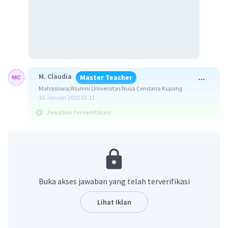
M. Claudia
Master Teacher
Mahasiswa/Alumni Universitas Nusa Cendana Kupang
10 Januari 2023 02:11
Jawaban terverifikasi
Jawaban yang benar adalah E.
Ingat!
Langkah-langkah untuk menentukan kurva
Buka akses jawaban yang telah terverifikasi
grafik fungsi linear sebagai berikut:
- Menentukan titik potong pada sb.x
Lihat Iklan
- Menentukan titik potong pada sb.y
- Hubungkan titik-titik tersebut sehingga