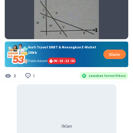
Ikuti Tryout SNBT & Menangkan E-Wallet
100rb
Klaim
Habis dalam
00
:
18
:
12
:
55
1
2
Jawaban terverifikasi
Iklan