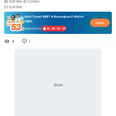
(B) 0,05 liter (E) 5,0 liter
(C) 0,25 liter
Ikuti Tryout SNBT & Menangkan E-Wallet
100rb
Klaim
Habis dalam
01
:
06
:
55
:
24
1
3
Iklan