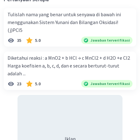
Tulislah nama yang benar untuk senyawa di bawah ini
menggunakan Sistem Yunani dan Bilangan Oksidasi!
(j)PCI5
35
5.0
Jawaban terverifikasi
Diketahui reaksi : a MnO2 + b HCl → c MnCl2 + d H2O +e Cl2
Harga koefisien a, b, c, d, dan e secara berturut-turut
adalah ...
23
5.0
Jawaban terverifikasi
Iklan