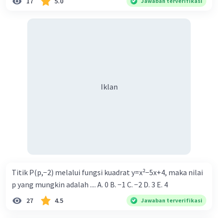
17
5.0
Jawaban terverifikasi
— Tampilkan 1 balasan lainnya
Iklan
Iklan
Titik P(p,−2) melalui fungsi kuadrat y=x²−5x+4, maka nilai
p yang mungkin adalah .... A. 0 B. −1 C. −2 D. 3 E. 4
27
4.5
Jawaban terverifikasi