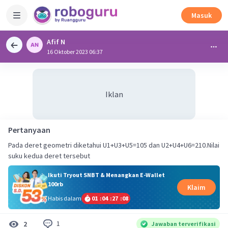
Masuk
Afif N
16 Oktober 2023 06:37
Iklan
Pertanyaan
Pada deret geometri diketahui U1+U3+U5=105 dan U2+U4+U6=210.Nilai
suku kedua deret tersebut
Ikuti Tryout SNBT & Menangkan E-Wallet
100rb
Klaim
Habis dalam
01
:
04
:
27
:
08
1
2
Jawaban terverifikasi