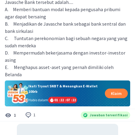
Javasche Bank tersebut adalah.....
A. Memberi bantuan modal kepada pengusaha pribumi
agar dapat bersaing
B. Menjadikan de Javasche bank sebagai bank sentral dan
bank sirkulasi
C. Tuntutan perekonomian bagi sebuah negara yang yang
sudah merdeka
D. Mempermudah bekerjasama dengan investor-investor
asing
E. Menghapus asset-aset yang pernah dimiliki oleh
Belanda
Ikuti Tryout SNBT & Menangkan E-Wallet
100rb
Klaim
Habis dalam
01
:
22
:
07
:
22
1
1
Jawaban terverifikasi