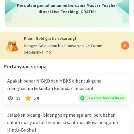
Perdalam pemahamanmu bersama Master Teacher
Iklan
di sesi Live Teaching, GRATIS!
Klaim Gold gratis sekarang!
Dengan Gold kamu bisa tanya soal ke Forum
sepuasnya, lho.
Pertanyaan serupa
Apakah benar NIBKD dan MBKS dibentuk guna
menghadapi kekuatan Belanda? Jelaskan!
39
5.0
Jawaban terverifikasi
Jelaskan bidang- bidang yang mengalami perubahan
dalam masyarakat Indonesia saat masuknya pengaruh
Hindu-Budha !