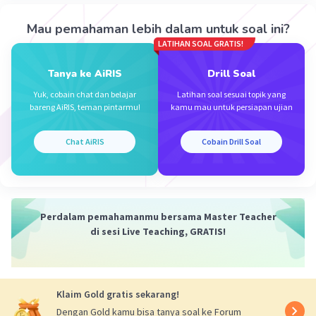
Suku pertama adalah barisan pertama, yaitu 32 siswa.
Mau pemahaman lebih dalam untuk soal ini?
LATIHAN SOAL GRATIS!
Maka, pernyataan yang tepat adalah d. dan e.
Tanya ke AiRIS
Drill Soal
Semoga membantu.
Yuk, cobain chat dan belajar
Latihan soal sesuai topik yang
bareng AiRIS, teman pintarmu!
kamu mau untuk persiapan ujian
·
0.0
(
0
)
Balas
Beri Rating
Jn A
Level 7
Chat AiRIS
Cobain Drill Soal
10 Desember 2023 08:24
dapat 9 barisan dari mana?
Perdalam pemahamanmu bersama Master Teacher
di sesi Live Teaching, GRATIS!
Klaim Gold gratis sekarang!
Iklan
Dengan Gold kamu bisa tanya soal ke Forum