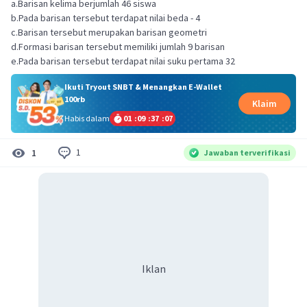
a.Barisan kelima berjumlah 46 siswa
b.Pada barisan tersebut terdapat nilai beda - 4
c.Barisan tersebut merupakan barisan geometri
d.Formasi barisan tersebut memiliki jumlah 9 barisan
e.Pada barisan tersebut terdapat nilai suku pertama 32
Ikuti Tryout SNBT & Menangkan E-Wallet
100rb
Klaim
Habis dalam
01
:
09
:
37
:
06
1
1
Jawaban terverifikasi
Iklan