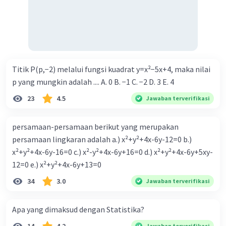
Titik P(p,−2) melalui fungsi kuadrat y=x²−5x+4, maka nilai
p yang mungkin adalah .... A. 0 B. −1 C. −2 D. 3 E. 4
23
4.5
Jawaban terverifikasi
persamaan-persamaan berikut yang merupakan
persamaan lingkaran adalah a.) x²+y²+4x-6y-12=0 b.)
x²+y²+4x-6y-16=0 c.) x²-y²+4x-6y+16=0 d.) x²+y²+4x-6y+5xy-
12=0 e.) x²+y²+4x-6y+13=0
34
3.0
Jawaban terverifikasi
Apa yang dimaksud dengan Statistika?
Jawaban terverifikasi