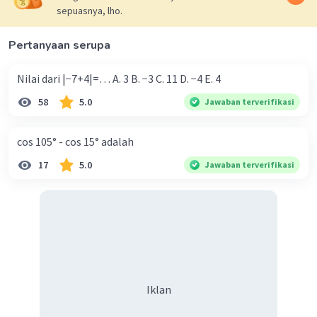
sepuasnya, lho.
Pertanyaan serupa
Nilai dari |−7+4|=… A. 3 B. −3 C. 11 D. −4 E. 4
58
5.0
Jawaban terverifikasi
cos 105° - cos 15° adalah
17
5.0
Jawaban terverifikasi
Iklan