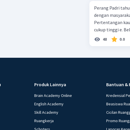
Perang Padri tahu
dengan masyarakat
Pertentangan kau
cukup tinggi e. 
48
0.0
u
Produk Lainnya
Bantuan & 
Brain Academy Online
Kredensial P
English Academy
Beasiswa Ru
Skill Academy
Cicilan Ruang
Ruangkerja
Promo Ruang
Schoters
Laporan Kere