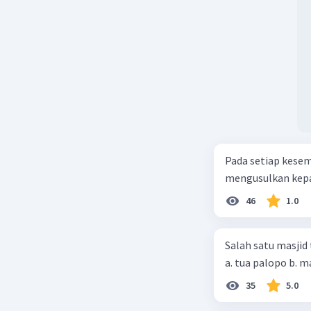
Pada setiap kese
mengusulkan kepad
46
1.0
Salah satu masjid 
35
5.0