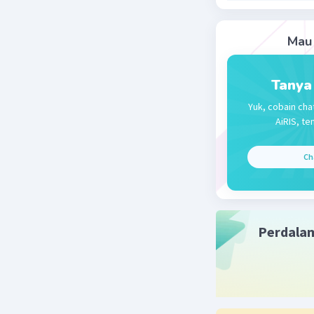
Jadi, jaw
Mau 
Beri R
Tanya
Yuk, cobain cha
AiRIS, te
Ch
Perdala