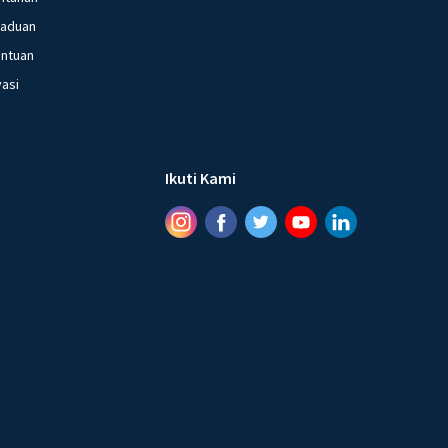
gaduan
entuan
vasi
Ikuti Kami