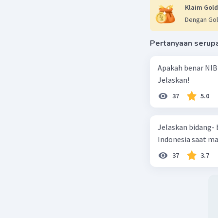
Klaim Gold
Dengan Gol
Pertanyaan serup
Apakah benar NIB
Jelaskan!
37
5.0
Jelaskan bidang-
Indonesia saat m
37
3.7