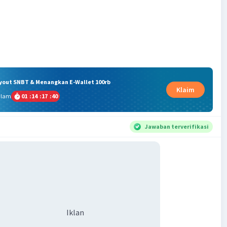
ryout SNBT & Menangkan E-Wallet 100rb
Klaim
alam
01
:
14
:
17
:
39
Jawaban terverifikasi
Iklan