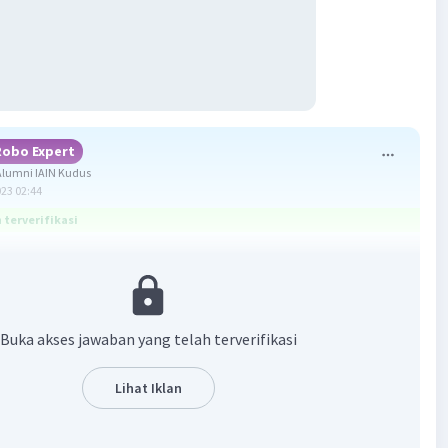
Robo Expert
lumni IAIN Kudus
023 02:44
terverifikasi
a adalah c. OPEC.
ah sebuah organisasi negara-negara penghasil minyak
Buka akses jawaban yang telah terverifikasi
an anggotanya yang berasal dari Timur Tengah, Afrika,
merika Selatan. OPEC berperan dalam menetapkan harga
yak internasional. Tujuan OPEC antara lain untuk
Lihat Iklan
 masalah produksi, harga, dan hak konsesi minyak bumi
rusahaan-perusahaan minyak yang ada di seluruh dunia.