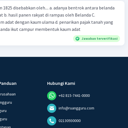
n 1825 disebabkan oleh.... a. adanya bentrok antara belanda
 b. hasil panen rakyat di rampas oleh Belanda C.
m adat dengan kaum ulama d. penarikan pajak tanah yang
Belanda ikut campur membentuk kaum adat
Jawaban terverifikasi
Panduan
Hubungi Kami
erusahaan
+62 815-7441-0000
angguru
info@ruangguru.com
guru
guru
02130930000
ntanan