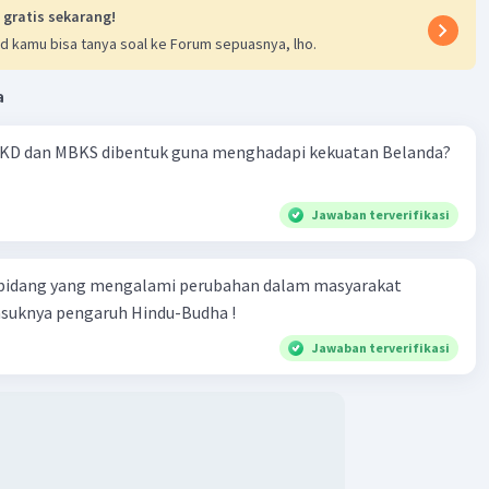
 gratis sekarang!
d kamu bisa tanya soal ke Forum sepuasnya, lho.
a
KD dan MBKS dibentuk guna menghadapi kekuatan Belanda?
Jawaban terverifikasi
 bidang yang mengalami perubahan dalam masyarakat
asuknya pengaruh Hindu-Budha !
Jawaban terverifikasi