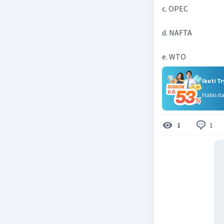
c. OPEC
d. NAFTA
e. WTO
Ikuti T
Habis d
1
1