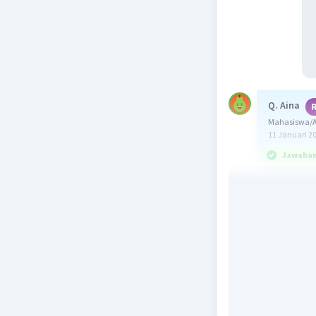
Q. Aina
Mahasiswa/A
11 Januari 2
Jawaban 
Jawabanny
OPEC adal
bumi deng
hingga A
pasar min
menangani
dengan pe