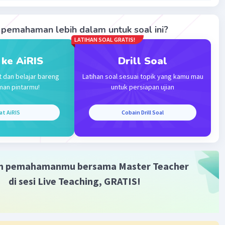
aban yang benar adalah c. OPEC.
pemahaman lebih dalam untuk soal ini?
LATIHAN SOAL GRATIS!
·
0.0
(
0
)
Balas
ating
 ke AiRIS
Drill Soal
t dan belajar bareng
Latihan soal sesuai topik yang kamu mau
man pintarmu!
untuk persiapan ujian
at AiRIS
Cobain Drill Soal
Iklan
m pemahamanmu bersama Master Teacher
di sesi Live Teaching, GRATIS!