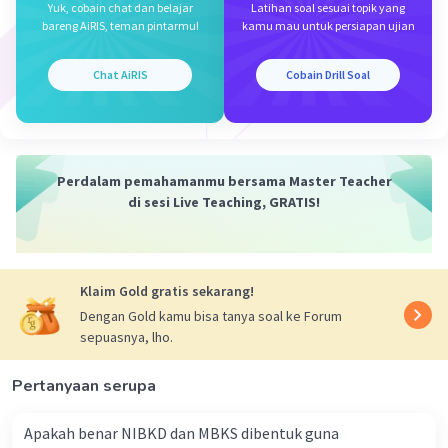
Yuk, cobain chat dan belajar
Latihan soal sesuai topik yang
stabilitas minyak bumi di pasaran agar terdapat
bareng AiRIS, teman pintarmu!
kamu mau untuk persiapan ujian
suplai yang berkelanjutan bagi konsumen dan
juga pemasukan yang merata bagi produsen.
Chat AiRIS
Cobain Drill Soal
Dengan demikian, jawaban yang benar adalah D.
OPEC.
Perdalam pemahamanmu bersama Master Teacher
Semoga membantu✨
di sesi Live Teaching, GRATIS!
·
0.0
(
0
)
Balas
Beri Rating
Klaim Gold gratis sekarang!
Dengan Gold kamu bisa tanya soal ke Forum
sepuasnya, lho.
Pertanyaan serupa
Iklan
Apakah benar NIBKD dan MBKS dibentuk guna