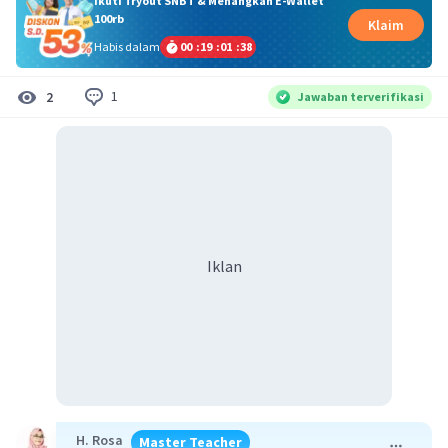
Ikuti Tryout SNBT & Menangkan E-Wallet
100rb
Klaim
Habis dalam
00
:
19
:
01
:
38
1
2
Jawaban terverifikasi
Iklan
H. Rosa
Master Teacher