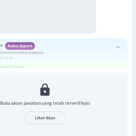
an
Robo Expert
umni Universitas Sriwijaya
023 03:03
terverifikasi
ya, a. OPEC
pakan singkatan dari Organization of the Petroleim
 Countries.
Buka akses jawaban yang telah terverifikasi
i ini dibentuk oleh negara-negara penghasil minyak bumi.
Lihat Iklan
juan OPEC yang paling utama adalah menegosiasikan
roduksi hingga hak konsesi minyak bumi.