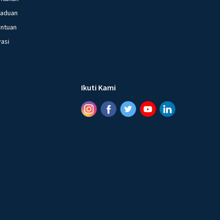
gaduan
entuan
vasi
Ikuti Kami