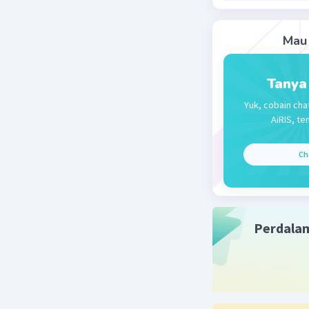
Kesimpula
Mau 
Beri R
Tanya
Yuk, cobain cha
AiRIS, te
Ch
Perdala