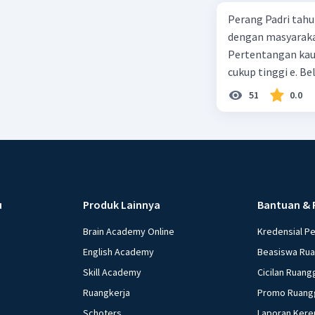
Perang Padri tahu
dengan masyarakat
Pertentangan kau
cukup tinggi e. 
51
0.0
u
Produk Lainnya
Bantuan & 
Brain Academy Online
Kredensial P
English Academy
Beasiswa Ru
Skill Academy
Cicilan Ruang
Ruangkerja
Promo Ruang
Schoters
Laporan Kere