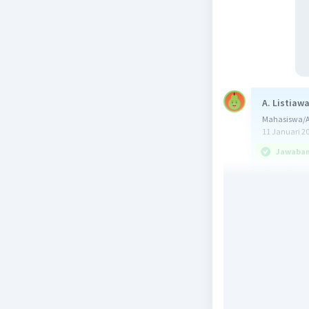
A. Listiaw
Mahasiswa/Al
11 Januari 2
Jawaban 
Jawabann
OPEC meru
Exporting
Organisas
Adapun tu
masalah p