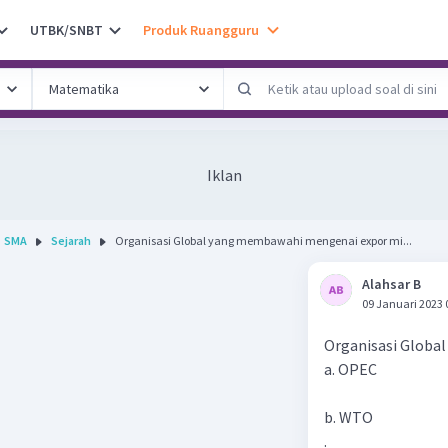
UTBK/SNBT
Produk Ruangguru
Iklan
SMA
Sejarah
Organisasi Global yang membawahi mengenai expor mi...
Alahsar B
09 Januari 2023 
Organisasi Globa
a. OPEC
b. WTO
.