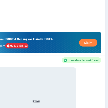
ryout SNBT & Menangkan E-Wallet 100rb
Klaim
alam
00
:
16
:
38
:
52
Jawaban terverifikasi
Iklan