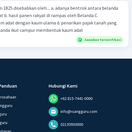
n 1825 disebabkan oleh.... a. adanya bentrok antara belanda
 b. hasil panen rakyat di rampas oleh Belanda C.
m adat dengan kaum ulama d. penarikan pajak tanah yang
Belanda ikut campur membentuk kaum adat
Jawaban terverifikasi
Panduan
Hubungi Kami
erusahaan
+62 815-7441-0000
angguru
info@ruangguru.com
guru
guru
02130930000
ntanan