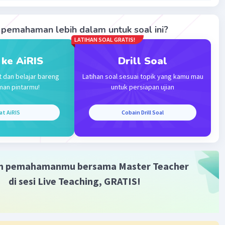
n, a. OPEC
pemahaman lebih dalam untuk soal ini?
·
0.0
(
0
)
Balas
ating
LATIHAN SOAL GRATIS!
 ke AiRIS
Drill Soal
t dan belajar bareng
Latihan soal sesuai topik yang kamu mau
man pintarmu!
untuk persiapan ujian
at AiRIS
Cobain Drill Soal
Iklan
m pemahamanmu bersama Master Teacher
di sesi Live Teaching, GRATIS!