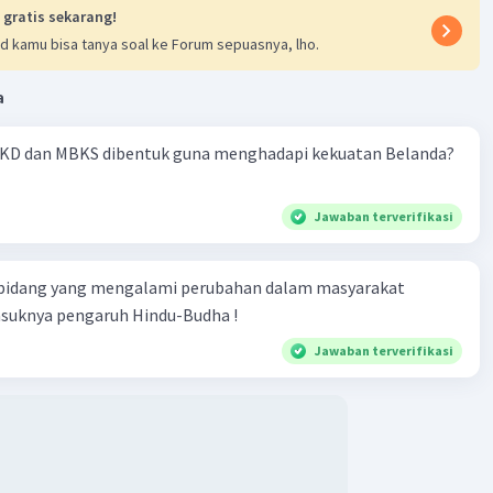
 gratis sekarang!
d kamu bisa tanya soal ke Forum sepuasnya, lho.
a
KD dan MBKS dibentuk guna menghadapi kekuatan Belanda?
Jawaban terverifikasi
 bidang yang mengalami perubahan dalam masyarakat
asuknya pengaruh Hindu-Budha !
Jawaban terverifikasi