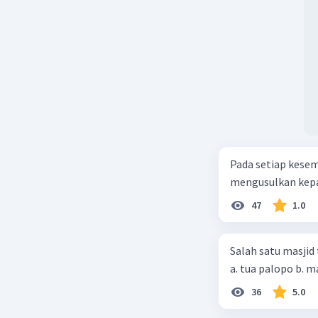
Pada setiap kese
mengusulkan kepad
47
1.0
Salah satu masjid 
36
5.0