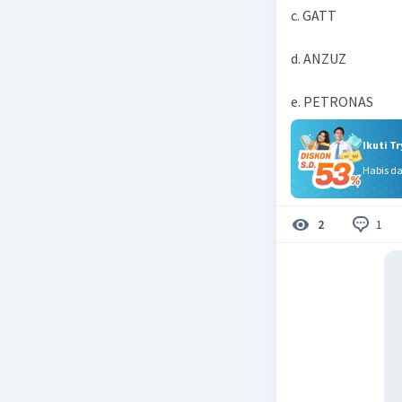
c. GATT
d. ANZUZ
e. PETRONAS
Ikuti T
Habis d
1
2