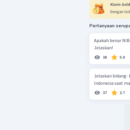
Klaim Gold
Dengan Gol
Pertanyaan serup
Apakah benar NIB
Jelaskan!
38
5.0
Jelaskan bidang-
Indonesia saat m
37
3.7