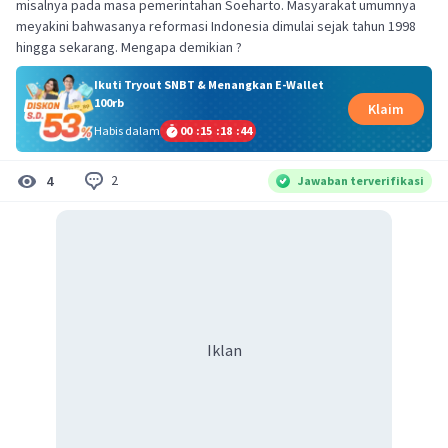
misalnya pada masa pemerintahan Soeharto. Masyarakat umumnya
meyakini bahwasanya reformasi Indonesia dimulai sejak tahun 1998
Ikuti Tryout SNBT & Menangkan E-Wallet
100rb
Klaim
Habis dalam
00
:
15
:
18
:
44
2
4
Jawaban terverifikasi
Iklan