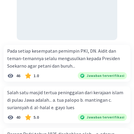
budaya.
Menurut saya, reformasi itu sendiri dapat muncul
kapan saja dalam sejarah suatu bangsa,
tergantung pada kondisi dan situasi yang
dihadapi oleh bangsa tersebut. Jika terdapat
permasalahan yang cukup besar dan dirasakan
oleh banyak orang, maka reformasi dapat
Pada setiap kesempatan pemimpin PKI, DN. Aidit dan
muncul sebagai upaya untuk menyelesaikan
permasalahan tersebut.
teman-temannya selalu mengusulkan kepada Presiden
Dalam kasus Indonesia, reformasi muncul pada
Soekarno agar petani dan buruh...
tahun 1998 sebagai upaya untuk menyelesaikan
46
1.0
Jawaban terverifikasi
permasalahan-permasalahan yang telah terjadi
selama masa pemerintahan Orde Baru.
Salah satu masjid tertua peninggalan dari kerajaan islam
Permasalahan-permasalahan tersebut antara
di pulau Jawa adalah... a. tua palopo b. mantingan c.
lain adalah:
suriansyah d. al-halal e. gayo lues
Korupsi, kolusi, dan nepotisme (KKN)
40
5.0
Jawaban terverifikasi
yang merajalela di semua bidang
kehidupan.