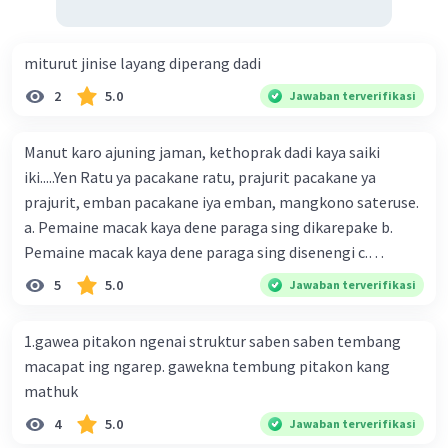
miturut jinise layang diperang dadi
2
5.0
Jawaban terverifikasi
Manut karo ajuning jaman, kethoprak dadi kaya saiki
iki.....Yen Ratu ya pacakane ratu, prajurit pacakane ya
prajurit, emban pacakane iya emban, mangkono sateruse.
a. Pemaine macak kaya dene paraga sing dikarepake b.
Pemaine macak kaya dene paraga sing disenengi c.
Pemaine macak kaya dene paraga sing dipentasake d.
5
5.0
Jawaban terverifikasi
Pemaine macak kaya dene paraga sing diparagakake
1.gawea pitakon ngenai struktur saben saben tembang
macapat ing ngarep. gawekna tembung pitakon kang
mathuk
4
5.0
Jawaban terverifikasi