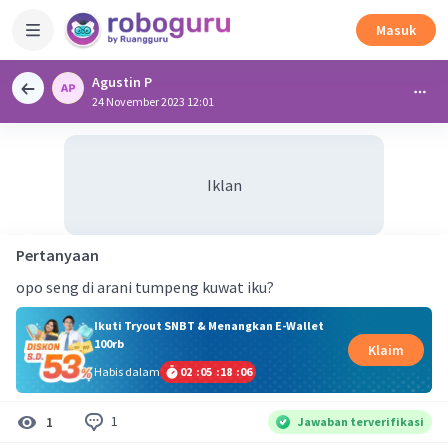
Masuk
Agustin P
24 November 2023 12:01
Iklan
Pertanyaan
opo seng di arani tumpeng kuwat iku?
Ikuti Tryout SNBT & Menangkan E-Wallet
100rb
Klaim
Habis dalam
02
:
05
:
18
:
05
1
1
Jawaban terverifikasi