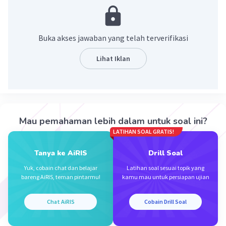
tumpeng cilik. Maknane tumpeng kuwat iku
kanggo nglambangake wujude persatuan lan
kerukunan.
Buka akses jawaban yang telah terverifikasi
·
0.0
(
0
)
Balas
Beri Rating
Lihat Iklan
Mau pemahaman lebih dalam untuk soal ini?
LATIHAN SOAL GRATIS!
Iklan
Tanya ke AiRIS
Drill Soal
Yuk, cobain chat dan belajar
Latihan soal sesuai topik yang
bareng AiRIS, teman pintarmu!
kamu mau untuk persiapan ujian
Chat AiRIS
Cobain Drill Soal