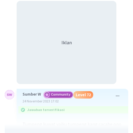
Iklan
Sumber W
Community
Level 72
24 November 2023 17:02
Jawaban terverifikasi
Tumpeng kuwat yaiku tumpeng kang cacahe ono
7, kedadean saka 1 tumpeng gedhe lan 6