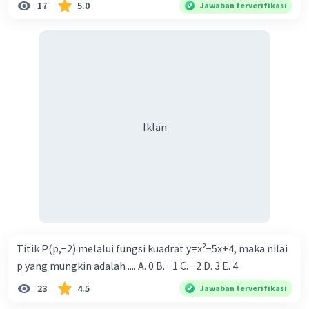
17
5.0
Jawaban terverifikasi
Iklan
Titik P(p,−2) melalui fungsi kuadrat y=x²−5x+4, maka nilai
p yang mungkin adalah .... A. 0 B. −1 C. −2 D. 3 E. 4
23
4.5
Jawaban terverifikasi