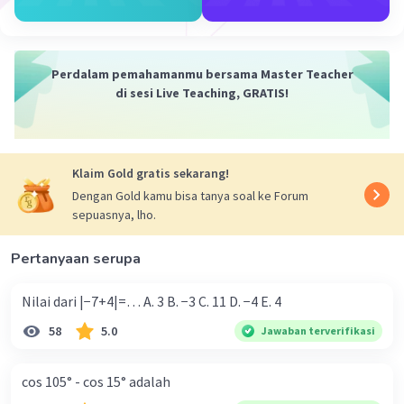
Perdalam pemahamanmu bersama Master Teacher
di sesi Live Teaching, GRATIS!
Klaim Gold gratis sekarang!
Dengan Gold kamu bisa tanya soal ke Forum
sepuasnya, lho.
Pertanyaan serupa
Nilai dari |−7+4|=… A. 3 B. −3 C. 11 D. −4 E. 4
58
5.0
Jawaban terverifikasi
cos 105° - cos 15° adalah