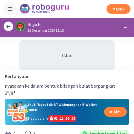
Masuk
Hilya H
22 Desember 2023 12:18
Iklan
Pertanyaan
nyatakan ke dalam bentuk bilangan bulat berpangkat
5
4
2
/8
Ikuti Tryout SNBT & Menangkan E-Wallet
100rb
Klaim
Habis dalam
01
:
11
:
52
:
31
2
1
Jawaban terverifikasi