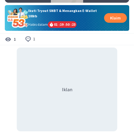
Ikuti Tryout SNBT & Menangkan E-Wallet
100rb
Klaim
Habis dalam
01
:
19
:
50
:
23
1
1
Iklan