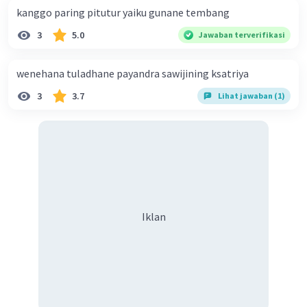
kanggo paring pitutur yaiku gunane tembang
3
5.0
Jawaban terverifikasi
wenehana tuladhane payandra sawijining ksatriya
3
3.7
Lihat jawaban (1)
Iklan