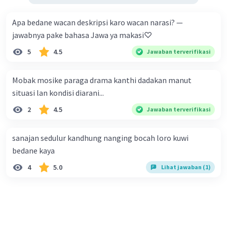
Apa bedane wacan deskripsi karo wacan narasi? —
jawabnya pake bahasa Jawa ya makasi♡
5
4.5
Jawaban terverifikasi
Mobak mosike paraga drama kanthi dadakan manut
situasi lan kondisi diarani...
2
4.5
Jawaban terverifikasi
sanajan sedulur kandhung nanging bocah loro kuwi
bedane kaya
4
5.0
Lihat jawaban (1)