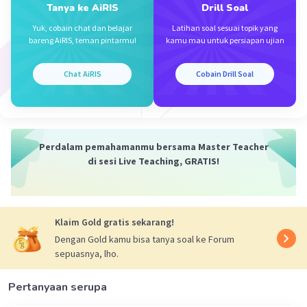
Tanya ke AiRIS
Drill Soal
Yuk, cobain chat dan belajar
Latihan soal sesuai topik yang
bareng AiRIS, teman pintarmu!
kamu mau untuk persiapan ujian
Iklan
Chat AiRIS
Cobain Drill Soal
Perdalam pemahamanmu bersama Master Teacher
di sesi Live Teaching, GRATIS!
Klaim Gold gratis sekarang!
Dengan Gold kamu bisa tanya soal ke Forum
sepuasnya, lho.
Pertanyaan serupa