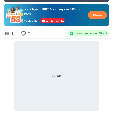
Ikuti Tryout SNBT & Menangkan E-Wallet
100rb
Klaim
Habis dalam
01
:
12
:
08
:
50
2
1
Jawaban terverifikasi
Iklan