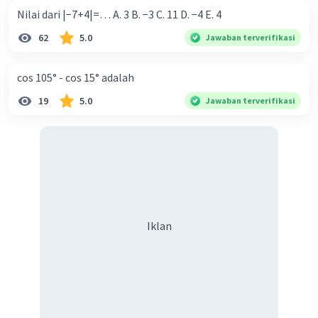
Nilai dari |−7+4|=… A. 3 B. −3 C. 11 D. −4 E. 4
62
5.0
Jawaban terverifikasi
cos 105° - cos 15° adalah
19
5.0
Jawaban terverifikasi
Iklan