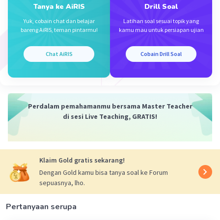
terima kasih kaa, sangat membantu
Tanya ke AiRIS
Drill Soal
Yuk, cobain chat dan belajar
Latihan soal sesuai topik yang
bareng AiRIS, teman pintarmu!
kamu mau untuk persiapan ujian
Tjendana T
Community
Level 100
Chat AiRIS
Cobain Drill Soal
03 Desember 2023 07:48
Jawaban terverifikasi
Jawaban
5/9
Iklan
Perdalam pemahamanmu bersama Master Teacher
di sesi Live Teaching, GRATIS!
Pembahasan
3x-1
x-1
9
= 1/(27
⁠⁠⁠⁠)
3x-1
x-1
<=> (3²)
= ((3³)
⁠⁠⁠⁠)¯¹
<=> 2.(3x-1) = -(3.(x-1))
Klaim Gold gratis sekarang!
<=> 6x - 2 = -3x + 3
Dengan Gold kamu bisa tanya soal ke Forum
<=> 9x = 5
sepuasnya, lho.
<=> x = 5/9
Pertanyaan serupa
·
0.0
(
0
)
Balas
Beri Rating