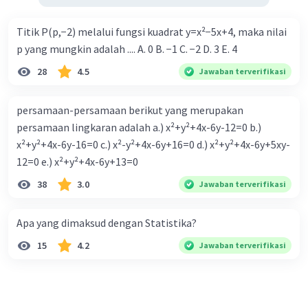
Titik P(p,−2) melalui fungsi kuadrat y=x²−5x+4, maka nilai
p yang mungkin adalah .... A. 0 B. −1 C. −2 D. 3 E. 4
28
4.5
Jawaban terverifikasi
persamaan-persamaan berikut yang merupakan
persamaan lingkaran adalah a.) x²+y²+4x-6y-12=0 b.)
x²+y²+4x-6y-16=0 c.) x²-y²+4x-6y+16=0 d.) x²+y²+4x-6y+5xy-
12=0 e.) x²+y²+4x-6y+13=0
38
3.0
Jawaban terverifikasi
Apa yang dimaksud dengan Statistika?
15
4.2
Jawaban terverifikasi