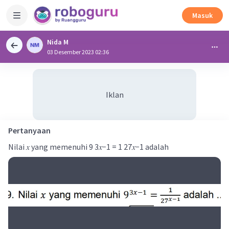
Masuk
Nida M
03 Desember 2023 02:36
Iklan
Pertanyaan
Nilai 𝑥 yang memenuhi 9 3𝑥−1 = 1 27𝑥−1 adalah