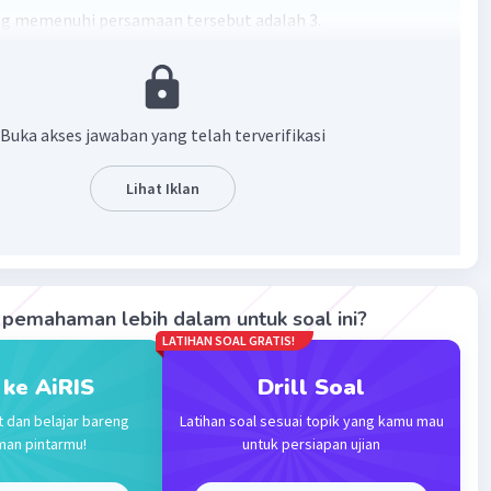
ang memenuhi persamaan tersebut adalah 3.
 = 18
= 18 × 3
 54
Buka akses jawaban yang telah terverifikasi
 18
Lihat Iklan
ang memenuhi persamaan tersebut adalah 3
pemahaman lebih dalam untuk soal ini?
·
5.0
(
1
)
Balas
ating
LATIHAN SOAL GRATIS!
 ke AiRIS
Drill Soal
Level 22
t dan belajar bareng
Latihan soal sesuai topik yang kamu mau
2023 06:16
man pintarmu!
untuk persiapan ujian
9) = 18