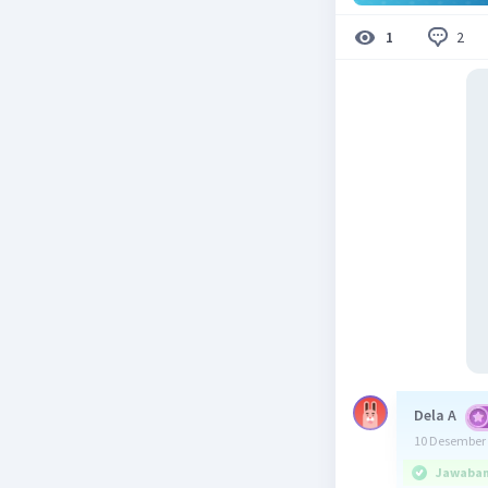
2
1
Dela A
10 Desember 
Jawaban 