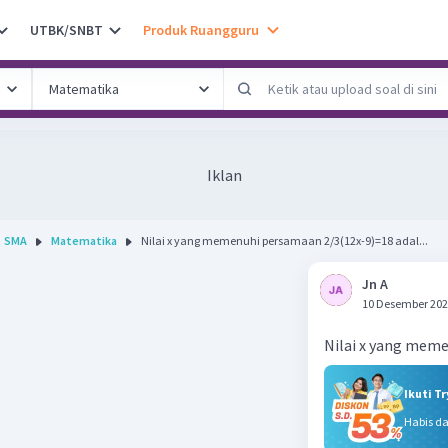
UTBK/SNBT
Produk Ruangguru
Iklan
SMA
Matematika
Nilai x yang memenuhi persamaan 2/3(12x-9)=18 adal...
Jn A
10 Desember 202
Nilai x yang mem
Ikuti T
Habis d