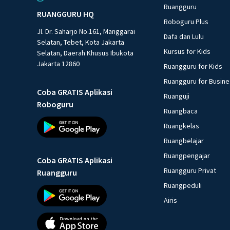
Ruangguru
RUANGGURU HQ
Roboguru Plus
Jl. Dr. Saharjo No.161, Manggarai
Dafa dan Lulu
Selatan, Tebet, Kota Jakarta
Kursus for Kids
Selatan, Daerah Khusus Ibukota
Jakarta 12860
Ruangguru for Kids
Ruangguru for Busin
Coba GRATIS Aplikasi
Ruanguji
Roboguru
Ruangbaca
Ruangkelas
Ruangbelajar
Ruangpengajar
Coba GRATIS Aplikasi
Ruangguru Privat
Ruangguru
Ruangpeduli
Airis