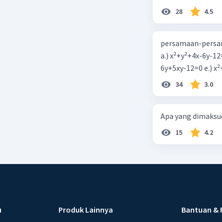
28
4.5
persamaan-persam
a.) x²+y²+4x-6y-12
6y+5xy-1
34
3.0
Apa yang dimaksud
15
4.2
u
Produk Lainnya
Bantuan & 