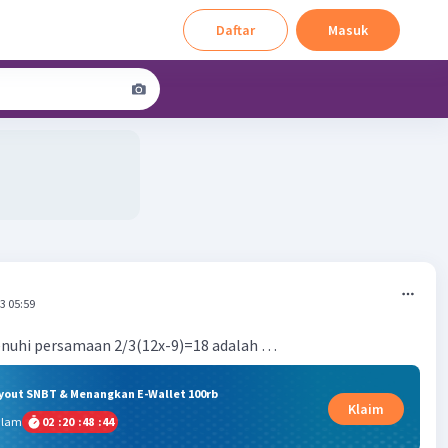
Daftar
Masuk
3 05:59
enuhi persamaan 2/3(12x-9)=18 adalah …
ryout SNBT & Menangkan E-Wallet 100rb
Klaim
alam
02
:
20
:
48
:
44