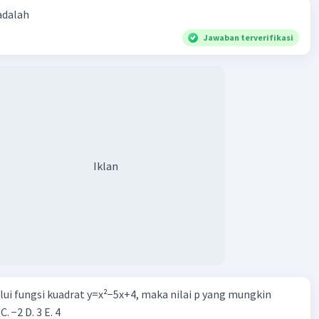
 adalah
Jawaban terverifikasi
Iklan
alui fungsi kuadrat y=x²−5x+4, maka nilai p yang mungkin
 C. −2 D. 3 E. 4