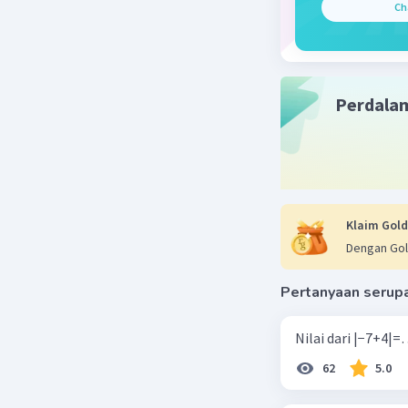
2/(36x - 2
Ch
2 = 18 × (3
2 = 648x -
648x = 2 +
648x = 48
Perdala
x = 488/6
x = 61/81.
Semoga 
Klaim Gold
Beri R
Dengan Gol
Pertanyaan serup
62
5.0