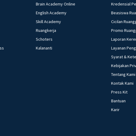
Brain Academy Online
Kredensial P
English Academy
Beasiswa Ru
Skill Academy
Cicilan Ruang
Ruangkerja
Promo Ruang
Schoters
Laporan Kere
ess
Kalananti
Layanan Pen
Syarat & Ket
Kebijakan Pri
Tentang Kami
Kontak Kami
Press Kit
Bantuan
Karir