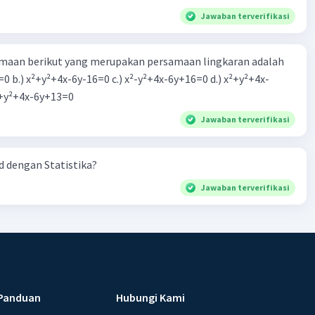
Jawaban terverifikasi
aan berikut yang merupakan persamaan lingkaran adalah
=0 b.) x²+y²+4x-6y-16=0 c.) x²-y²+4x-6y+16=0 d.) x²+y²+4x-
2=0 e.) x²+y²+4x-6y+13=0
Jawaban terverifikasi
 dengan Statistika?
Jawaban terverifikasi
Panduan
Hubungi Kami