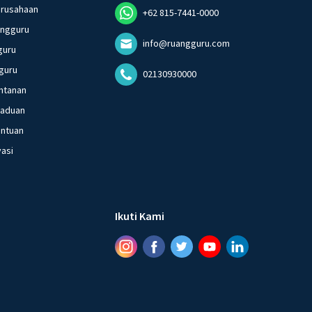
erusahaan
+62 815-7441-0000
angguru
info@ruangguru.com
guru
guru
02130930000
ntanan
gaduan
entuan
vasi
Ikuti Kami