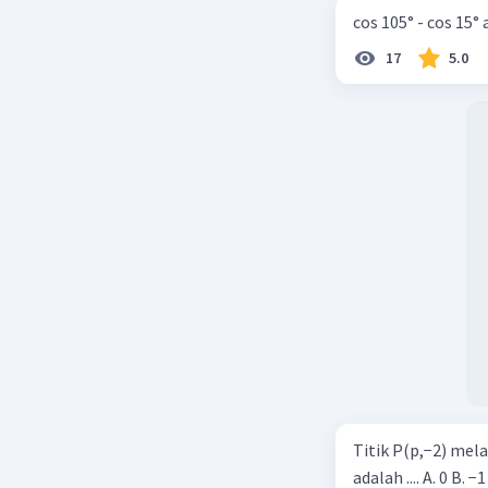
cos 105° - cos 15°
17
5.0
Titik P(p,−2) mel
adalah .... A. 0 B. −1