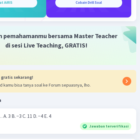
7) = 18
at AiRIS
Cobain Drill Soal
6x - 27)
Iklan
 486
 486
8
m pemahamanmu bersama Master Teacher
48
di sesi Live Teaching, GRATIS!
membantu.
 gratis sekarang!
·
0.0
(
0
)
Balas
ating
d kamu bisa tanya soal ke Forum sepuasnya, lho.
a
Nilai dari |−7+4|=… A. 3 B. −3 C. 11 D. −4 E. 4
Jawaban terverifikasi