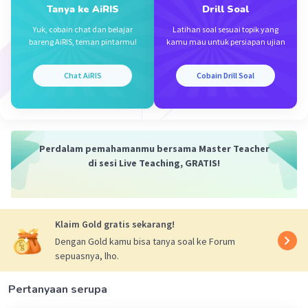
8 + 4p < 0
Tanya ke AiRIS
Drill Soal
4p< -8
Yuk, cobain chat dan belajar
Latihan soal sesuai topik yang
p < -8/4
bareng AiRIS, teman pintarmu!
kamu mau untuk persiapan ujian
p < -2
Chat AiRIS
Cobain Drill Soal
2
Jadi, agar fungsi y = x
-4x -p + 2 selalu berada di
atas sumbu X maka nilai p adalah p<-2
·
5.0
(
1
)
Balas
Beri Rating
Perdalam pemahamanmu bersama Master Teacher
di sesi Live Teaching, GRATIS!
Klaim Gold gratis sekarang!
Dengan Gold kamu bisa tanya soal ke Forum
Iklan
sepuasnya, lho.
Pertanyaan serupa