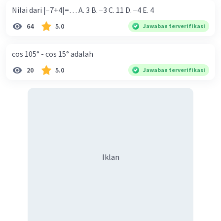
Nilai dari |−7+4|=… A. 3 B. −3 C. 11 D. −4 E. 4
64
5.0
Jawaban terverifikasi
cos 105° - cos 15° adalah
20
5.0
Jawaban terverifikasi
Iklan