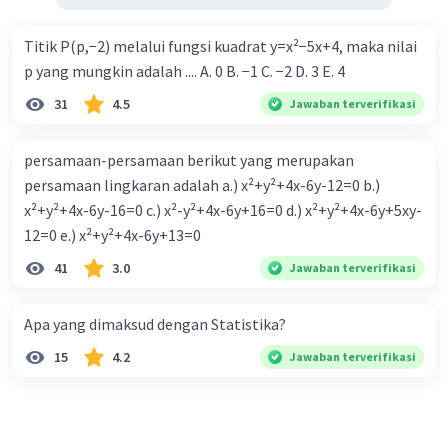
Titik P(p,−2) melalui fungsi kuadrat y=x²−5x+4, maka nilai
p yang mungkin adalah .... A. 0 B. −1 C. −2 D. 3 E. 4
31
4.5
Jawaban terverifikasi
persamaan-persamaan berikut yang merupakan
persamaan lingkaran adalah a.) x²+y²+4x-6y-12=0 b.)
x²+y²+4x-6y-16=0 c.) x²-y²+4x-6y+16=0 d.) x²+y²+4x-6y+5xy-
12=0 e.) x²+y²+4x-6y+13=0
41
3.0
Jawaban terverifikasi
Apa yang dimaksud dengan Statistika?
15
4.2
Jawaban terverifikasi