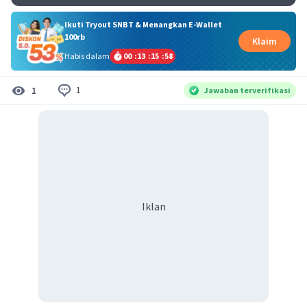
Ikuti Tryout SNBT & Menangkan E-Wallet
100rb
Klaim
Habis dalam
00
:
13
:
15
:
57
1
1
Jawaban terverifikasi
Iklan