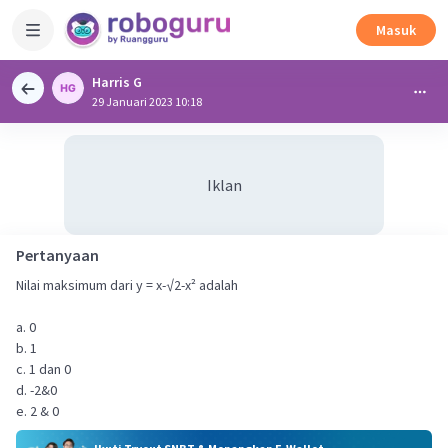
Masuk
Harris G
29 Januari 2023 10:18
Iklan
Pertanyaan
Nilai maksimum dari y = x-√2-x² adalah
a. 0
b. 1
c. 1 dan 0
d. -2&0
e. 2 & 0