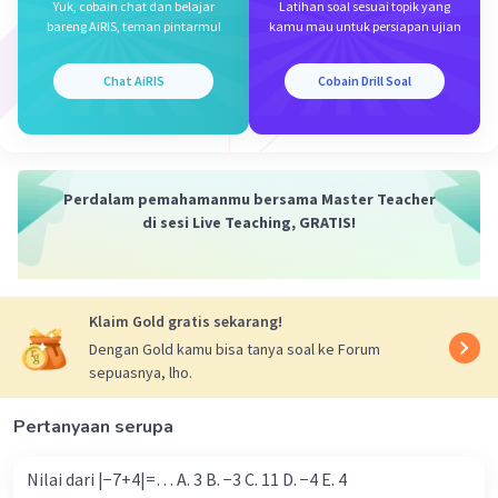
Yuk, cobain chat dan belajar
Latihan soal sesuai topik yang
bareng AiRIS, teman pintarmu!
kamu mau untuk persiapan ujian
Chat AiRIS
Cobain Drill Soal
·
5.0
(
1
)
Balas
Beri Rating
Perdalam pemahamanmu bersama Master Teacher
di sesi Live Teaching, GRATIS!
Klaim Gold gratis sekarang!
Iklan
Dengan Gold kamu bisa tanya soal ke Forum
sepuasnya, lho.
Pertanyaan serupa
Nilai dari |−7+4|=… A. 3 B. −3 C. 11 D. −4 E. 4