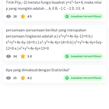
Titik P(p,−2) melalui fungsi kuadrat y=x²−5x+4, maka nilai
p yang mungkin adalah .... A. 0 B. −1 C. −2 D. 3 E. 4
28
4.5
Jawaban terverifikasi
persamaan-persamaan berikut yang merupakan
persamaan lingkaran adalah a.) x²+y²+4x-6y-12=0 b.)
x²+y²+4x-6y-16=0 c.) x²-y²+4x-6y+16=0 d.) x²+y²+4x-6y+5xy-
12=0 e.) x²+y²+4x-6y+13=0
34
3.0
Jawaban terverifikasi
Apa yang dimaksud dengan Statistika?
15
4.2
Jawaban terverifikasi