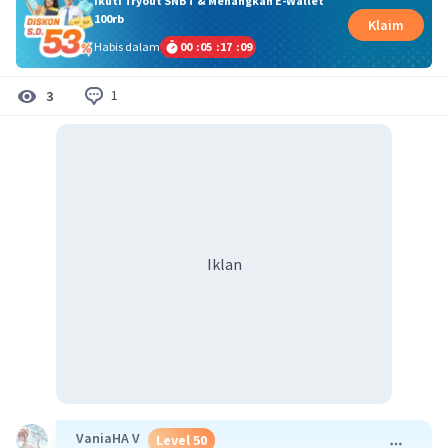
Ikuti Tryout SNBT & Menangkan E-Wallet
100rb
Klaim
Habis dalam
00
:
05
:
17
:
09
1
3
Iklan
VaniaHA V
Level 50