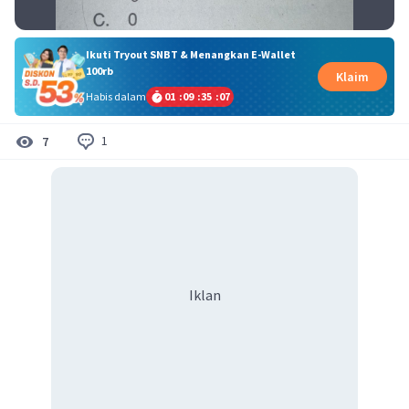
Ikuti Tryout SNBT & Menangkan E-Wallet
100rb
Klaim
Habis dalam
01
:
09
:
35
:
07
1
7
Iklan