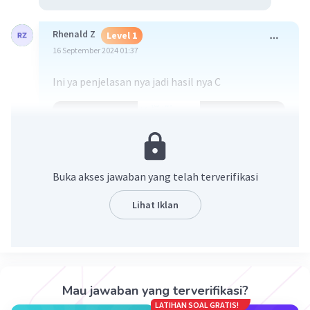
Rhenald Z
Level 1
16 September 2024 01:37
Ini ya penjelasan nya jadi hasil nya C
Buka akses jawaban yang telah terverifikasi
Lihat Iklan
·
0.0
(
0
)
Balas
Beri Rating
Mau jawaban yang terverifikasi?
LATIHAN SOAL GRATIS!