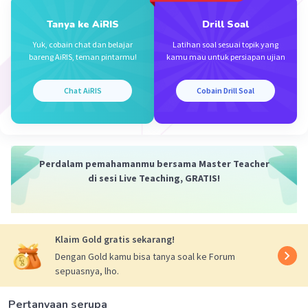
Tanya ke AiRIS
Drill Soal
Iklan
Yuk, cobain chat dan belajar
Latihan soal sesuai topik yang
bareng AiRIS, teman pintarmu!
kamu mau untuk persiapan ujian
Chat AiRIS
Cobain Drill Soal
Perdalam pemahamanmu bersama Master Teacher
di sesi Live Teaching, GRATIS!
Klaim Gold gratis sekarang!
Dengan Gold kamu bisa tanya soal ke Forum
sepuasnya, lho.
Pertanyaan serupa