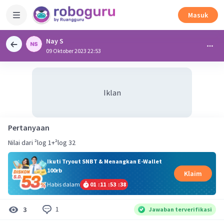
Masuk
Nay S
09 Oktober 2023 22:53
Iklan
Pertanyaan
Nilai dari ²log 1+²log 32
Ikuti Tryout SNBT & Menangkan E-Wallet
100rb
Klaim
Habis dalam
01
:
11
:
53
:
38
1
3
Jawaban terverifikasi