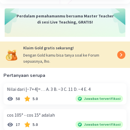
Perdalam pemahamanmu bersama Master Teacher
di sesi Live Teaching, GRATIS!
Klaim Gold gratis sekarang!
Dengan Gold kamu bisa tanya soal ke Forum
sepuasnya, lho.
Pertanyaan serupa
Nilai dari |−7+4|=… A. 3 B. −3 C. 11 D. −4 E. 4
58
5.0
Jawaban terverifikasi
cos 105° - cos 15° adalah
17
5.0
Jawaban terverifikasi