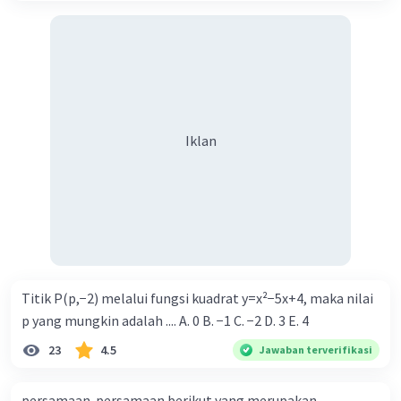
Iklan
Titik P(p,−2) melalui fungsi kuadrat y=x²−5x+4, maka nilai
p yang mungkin adalah .... A. 0 B. −1 C. −2 D. 3 E. 4
23
4.5
Jawaban terverifikasi
persamaan-persamaan berikut yang merupakan