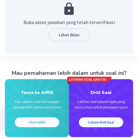
Pembahasan
5
²log 1 + ²log 32 = ²log (1×2
⁠⁠)
= 5
Buka akses jawaban yang telah terverifikasi
·
0.0
(
0
)
Balas
Beri Rating
Lihat Iklan
Mau pemahaman lebih dalam untuk soal ini?
LATIHAN SOAL GRATIS!
Iklan
Tanya ke AiRIS
Drill Soal
Yuk, cobain chat dan belajar
Latihan soal sesuai topik yang
bareng AiRIS, teman pintarmu!
kamu mau untuk persiapan ujian
Chat AiRIS
Cobain Drill Soal