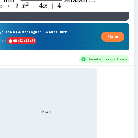
ryout SNBT & Menangkan E-Wallet 100rb
Klaim
alam
00
:
13
:
34
:
30
Jawaban terverifikasi
Iklan