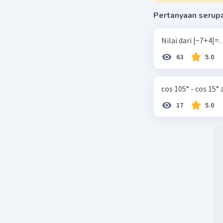
Pertanyaan serup
Beri R
Sara
63
5.0
29 No
ter
cos 105° - cos 15°
17
5.0