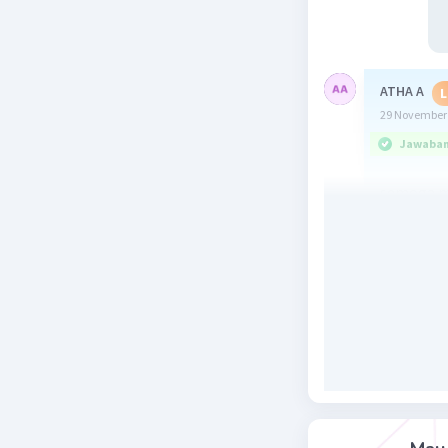
ATHA A
L
29 November 
Jawaban 
semoga m
Beri R