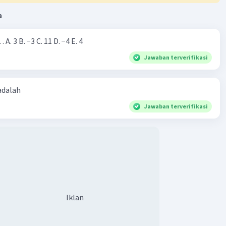
a
·
0.0
(
0
)
Balas
ating
Nilai dari |−7+4|=… A. 3 B. −3 C. 11 D. −4 E. 4
h A
Level 16
Jawaban terverifikasi
vember 2023 08:42
ima kasih
 adalah
Jawaban terverifikasi
Iklan