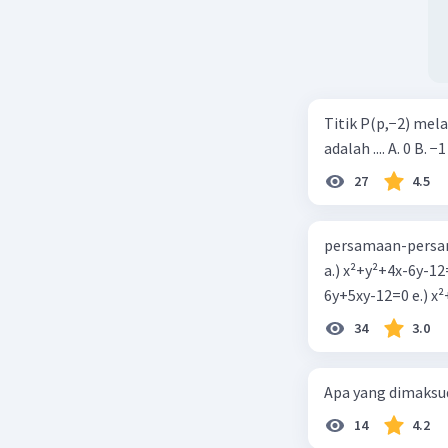
Titik P(p,−2) mel
adalah .... A. 0 B. −1
27
4.5
persamaan-persam
a.) x²+y²+4x-6y-12
6y+5xy-1
34
3.0
Apa yang dimaksud
14
4.2