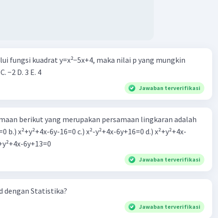
alui fungsi kuadrat y=x²−5x+4, maka nilai p yang mungkin
 C. −2 D. 3 E. 4
Jawaban terverifikasi
aan berikut yang merupakan persamaan lingkaran adalah
=0 b.) x²+y²+4x-6y-16=0 c.) x²-y²+4x-6y+16=0 d.) x²+y²+4x-
2=0 e.) x²+y²+4x-6y+13=0
Jawaban terverifikasi
 dengan Statistika?
Jawaban terverifikasi