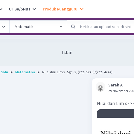
UTBK/SNBT
Produk Ruangguru
Iklan
SMA
Matematika
Nilai dari Lim x -&gt; -2, (x^2+5x+6)/(x^2+4x+4)...
Sarah A
29 November 202
Nilai dari Lim x -