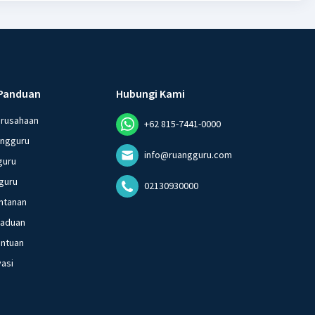
Panduan
Hubungi Kami
erusahaan
+62 815-7441-0000
angguru
info@ruangguru.com
guru
guru
02130930000
ntanan
gaduan
entuan
vasi