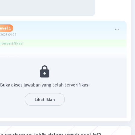
evel 1
2023 04:28
terverifikasi
embantu..
Buka akses jawaban yang telah terverifikasi
Lihat Iklan
·
0.0
(
0
)
Balas
ating