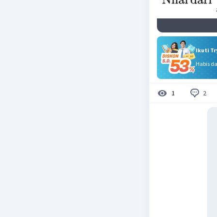
Ikuti T
Habis d
2
1