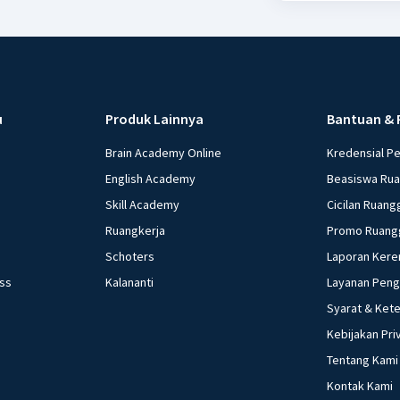
u
Produk Lainnya
Bantuan & 
Brain Academy Online
Kredensial P
English Academy
Beasiswa Ru
Skill Academy
Cicilan Ruang
Ruangkerja
Promo Ruang
Schoters
Laporan Kere
ess
Kalananti
Layanan Pen
Syarat & Ket
Kebijakan Pri
Tentang Kami
Kontak Kami