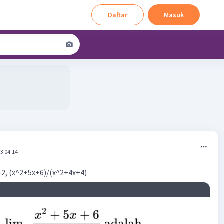
Daftar
Masuk
3 04:14
> -2, (x^2+5x+6)/(x^2+4x+4)